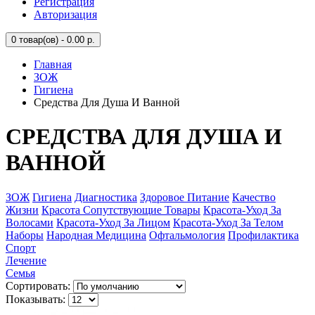
Регистрация
Авторизация
0
товар(ов) - 0.00 р.
Главная
ЗОЖ
Гигиена
Средства Для Душа И Ванной
СРЕДСТВА ДЛЯ ДУША И
ВАННОЙ
ЗОЖ
Гигиена
Диагностика
Здоровое Питание
Качество
Жизни
Красота Сопутствующие Товары
Красота-Уход За
Волосами
Красота-Уход За Лицом
Красота-Уход За Телом
Наборы
Народная Медицина
Офтальмология
Профилактика
Спорт
Лечение
Семья
Сортировать:
Показывать: