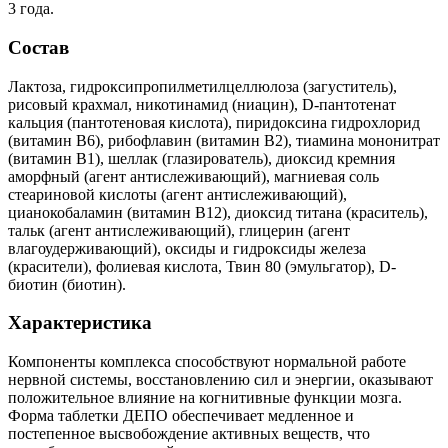
3 года.
Состав
Лактоза, гидроксипропилметилцеллюлоза (загуститель),
рисовый крахмал, никотинамид (ниацин), D-пантотенат
кальция (пантотеновая кислота), пиридоксина гидрохлорид
(витамин В6), рибофлавин (витамин В2), тиамина мононитрат
(витамин В1), шеллак (глазирователь), диоксид кремния
аморфный (агент антислеживающий), магниевая соль
стеариновой кислоты (агент антислеживающий),
цианокобаламин (витамин В12), диоксид титана (краситель),
тальк (агент антислеживающий), глицерин (агент
влагоудерживающий), оксиды и гидроксиды железа
(красители), фолиевая кислота, Твин 80 (эмульгатор), D-
биотин (биотин).
Характеристика
Компоненты комплекса способствуют нормальной работе
нервной системы, восстановлению сил и энергии, оказывают
положительное влияние на когнитивные функции мозга.
Форма таблетки ДЕПО обеспечивает медленное и
постепенное высвобождение активных веществ, что