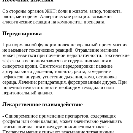
Со стороны органов ЖКТ: боли в животе, запор, тошнота,
рвота, метеоризм. Аллергические реакции: возможны
аллергические реакции на компоненты препарата.
Передозировка
При нормальной функции почек пероральный прием магния
не вызывает токсических реакций. Отравление магнием
может развиться при почечной недостаточности. Токсические
эффекты в основном зависят от содержания магния в
сыворотке крови. Симптомы передозировки: падение
артериального давления, тошнота, рвота, замедление
рефлексов, анурия, угнетение дыхания, кома, остановка
сердца. Лечение: регидратация, форсированный диурез. При
почечной недостаточности необходим гемодиализ или
перитонеальный диализ.
Лекарственное взаимодействие
- Одновременное применение препаратов, содержащих
фосфаты или соли кальция, может значительно уменьшать
всасывание магния в желудочно-кишечном тракте. -
Препараты магния снижают всасывание тетрациклина,