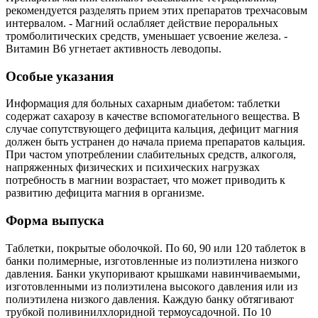
рекомендуется разделять прием этих препаратов трехчасовым
интервалом. - Магний ослабляет действие пероральных
тромболитических средств, уменьшает усвоение железа. -
Витамин В6 угнетает активность леводопы.
Особые указания
Информация для больных сахарным диабетом: таблетки
содержат сахарозу в качестве вспомогательного вещества. В
случае сопутствующего дефицита кальция, дефицит магния
должен быть устранен до начала приема препаратов кальция.
При частом употреблении слабительных средств, алкоголя,
напряженных физических и психических нагрузках
потребность в магнии возрастает, что может приводить к
развитию дефицита магния в организме.
Форма выпуска
Таблетки, покрытые оболочкой. По 60, 90 или 120 таблеток в
банки полимерные, изготовленные из полиэтилена низкого
давления. Банки укупоривают крышками навинчиваемыми,
изготовленными из полиэтилена высокого давления или из
полиэтилена низкого давления. Каждую банку обтягивают
трубкой поливинилхлоридной термоусадочной. По 10