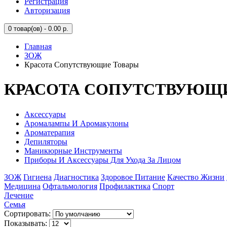
Регистрация
Авторизация
0
товар(ов) - 0.00 р.
Главная
ЗОЖ
Красота Сопутствующие Товары
КРАСОТА СОПУТСТВУЮЩ
Аксессуары
Аромалампы И Аромакулоны
Ароматерапия
Депиляторы
Маникюрные Инструменты
Приборы И Аксессуары Для Ухода За Лицом
ЗОЖ
Гигиена
Диагностика
Здоровое Питание
Качество Жизни
Медицина
Офтальмология
Профилактика
Спорт
Лечение
Семья
Сортировать:
Показывать: