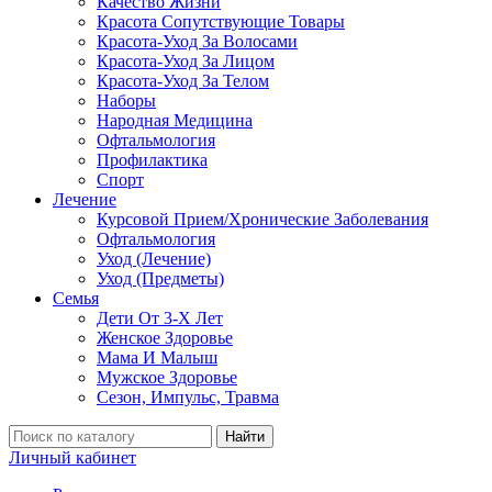
Качество Жизни
Красота Сопутствующие Товары
Красота-Уход За Волосами
Красота-Уход За Лицом
Красота-Уход За Телом
Наборы
Народная Медицина
Офтальмология
Профилактика
Спорт
Лечение
Курсовой Прием/Хронические Заболевания
Офтальмология
Уход (Лечение)
Уход (Предметы)
Семья
Дети От 3-Х Лет
Женское Здоровье
Мама И Малыш
Мужское Здоровье
Сезон, Импульс, Травма
Найти
Личный кабинет