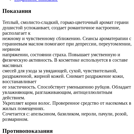
Показания
Теплый, смолисто-сладкий, горько-цветочный аромат герани
душистой успокаивает, создает романтичное настроение,
располагает к
нежному и чувственному сближению. Сеансы ароматерапии с
гераниевым маслом помогают при депрессии, переутомлении,
нервном
напряжении, состоянии страха. Повышает умственную и
физическую активность. В косметике используется в составе
масляных
смесей для ухода за увядающей, сухой, чувствительной,
раздраженной, жирной кожей. Cнимает раздражение кожи,
восстанавливает
ее эластичность. Способствует уменьшению рубцов. Обладает
увлажняющим, разглаживающим, антицеллюлитным
действием.
Укрепляет корни волос. Проверенное средство от насекомых в
жилых помещениях.
Сочетается с: апельсином, базиликом, нероли, пачули, розой,
розмарином.
Противопоказания