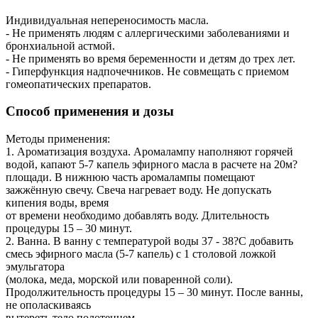
Индивидуальная непереносимость масла.
- Не применять людям с аллергическими заболеваниями и
бронхиальной астмой.
- Не применять во время беременности и детям до трех лет.
- Гиперфункция надпочечников. Не совмещать с приемом
гомеопатических препаратов.
Способ применения и дозы
Методы применения:
1. Ароматизация воздуха. Аромалампу наполняют горячей
водой, капают 5-7 капель эфирного масла в расчете на 20м?
площади. В нижнюю часть аромалампы помещают
зажжённую свечу. Свеча нагревает воду. Не допускать
кипения воды, время
от времени необходимо добавлять воду. Длительность
процедуры 15 – 30 минут.
2. Ванна. В ванну с температурой воды 37 - 38?С добавить
смесь эфирного масла (5-7 капель) с 1 столовой ложкой
эмульгатора
(молока, меда, морской или поваренной соли).
Продолжительность процедуры 15 – 30 минут. После ванны,
не ополаскиваясь
вытереть тело полотенцем.