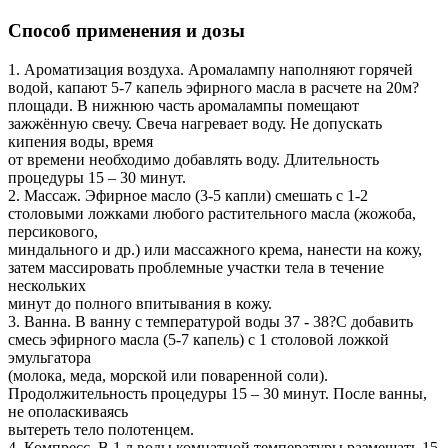
Способ применения и дозы
1. Ароматизация воздуха. Аромалампу наполняют горячей
водой, капают 5-7 капель эфирного масла в расчете на 20м?
площади. В нижнюю часть аромалампы помещают
зажжённую свечу. Свеча нагревает воду. Не допускать
кипения воды, время
от времени необходимо добавлять воду. Длительность
процедуры 15 – 30 минут.
2. Массаж. Эфирное масло (3-5 капли) смешать с 1-2
столовыми ложками любого растительного масла (жожоба,
персикового,
миндального и др.) или массажного крема, нанести на кожу,
затем массировать проблемные участки тела в течение
нескольких
минут до полного впитывания в кожу.
3. Ванна. В ванну с температурой воды 37 - 38?С добавить
смесь эфирного масла (5-7 капель) с 1 столовой ложкой
эмульгатора
(молока, меда, морской или поваренной соли).
Продолжительность процедуры 15 – 30 минут. После ванны,
не ополаскиваясь
вытереть тело полотенцем.
4. Компресс. В 1 л воды комнатной температуры размешать 15