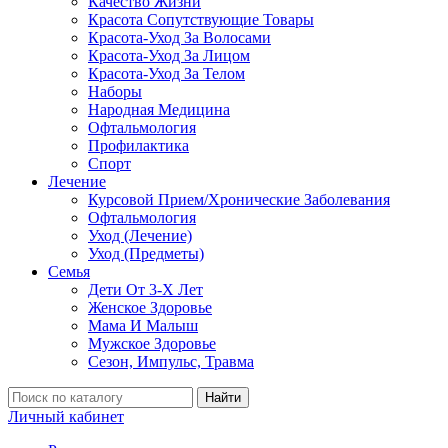
Качество Жизни
Красота Сопутствующие Товары
Красота-Уход За Волосами
Красота-Уход За Лицом
Красота-Уход За Телом
Наборы
Народная Медицина
Офтальмология
Профилактика
Спорт
Лечение
Курсовой Прием/Хронические Заболевания
Офтальмология
Уход (Лечение)
Уход (Предметы)
Семья
Дети От 3-Х Лет
Женское Здоровье
Мама И Малыш
Мужское Здоровье
Сезон, Импульс, Травма
Найти
Личный кабинет