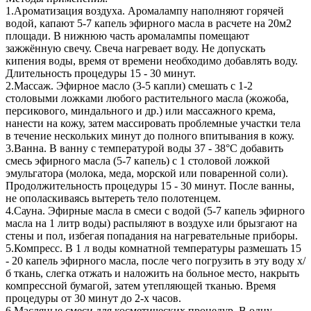
1.Ароматизация воздуха. Аромалампу наполняют горячей
водой, капают 5-7 капель эфирного масла в расчете на 20м2
площади. В нижнюю часть аромалампы помещают
зажжённую свечу. Свеча нагревает воду. Не допускать
кипения воды, время от времени необходимо добавлять воду.
Длительность процедуры 15 - 30 минут.
2.Массаж. Эфирное масло (3-5 капли) смешать с 1-2
столовыми ложками любого растительного масла (жожоба,
персикового, миндального и др.) или массажного крема,
нанести на кожу, затем массировать проблемные участки тела
в течение нескольких минут до полного впитывания в кожу.
3.Ванна. В ванну с температурой воды 37 - 38°С добавить
смесь эфирного масла (5-7 капель) с 1 столовой ложкой
эмульгатора (молока, меда, морской или поваренной соли).
Продолжительность процедуры 15 - 30 минут. После ванны,
не ополаскиваясь вытереть тело полотенцем.
4.Сауна. Эфирные масла в смеси с водой (5-7 капель эфирного
масла на 1 литр воды) распыляют в воздухе или брызгают на
стены и пол, избегая попадания на нагревательные приборы.
5.Компресс. В 1 л воды комнатной температуры размешать 15
- 20 капель эфирного масла, после чего погрузить в эту воду х/
б ткань, слегка отжать и наложить на больное место, накрыть
компрессной бумагой, затем утепляющей тканью. Время
процедуры от 30 минут до 2-х часов.
6.Масляные смеси для косметических процедур. В одну