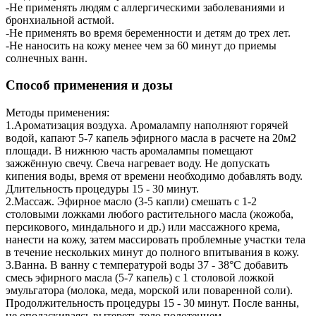
-Не применять людям с аллергическими заболеваниями и
бронхиальной астмой.
-Не применять во время беременности и детям до трех лет.
-Не наносить на кожу менее чем за 60 минут до приемы
солнечных ванн.
Способ применения и дозы
Методы применения:
1.Ароматизация воздуха. Аромалампу наполняют горячей
водой, капают 5-7 капель эфирного масла в расчете на 20м2
площади. В нижнюю часть аромалампы помещают
зажжённую свечу. Свеча нагревает воду. Не допускать
кипения воды, время от времени необходимо добавлять воду.
Длительность процедуры 15 - 30 минут.
2.Массаж. Эфирное масло (3-5 капли) смешать с 1-2
столовыми ложками любого растительного масла (жожоба,
персикового, миндального и др.) или массажного крема,
нанести на кожу, затем массировать проблемные участки тела
в течение нескольких минут до полного впитывания в кожу.
3.Ванна. В ванну с температурой воды 37 - 38°С добавить
смесь эфирного масла (5-7 капель) с 1 столовой ложкой
эмульгатора (молока, меда, морской или поваренной соли).
Продолжительность процедуры 15 - 30 минут. После ванны,
не ополаскиваясь вытереть тело полотенцем.