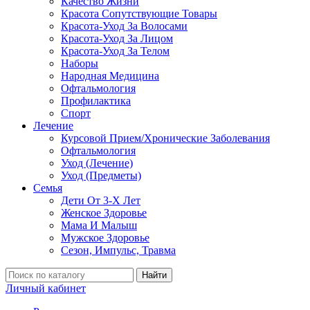
Качество Жизни
Красота Сопутствующие Товары
Красота-Уход За Волосами
Красота-Уход За Лицом
Красота-Уход За Телом
Наборы
Народная Медицина
Офтальмология
Профилактика
Спорт
Лечение
Курсовой Прием/Хронические Заболевания
Офтальмология
Уход (Лечение)
Уход (Предметы)
Семья
Дети От 3-Х Лет
Женское Здоровье
Мама И Малыш
Мужское Здоровье
Сезон, Импульс, Травма
Найти
Личный кабинет