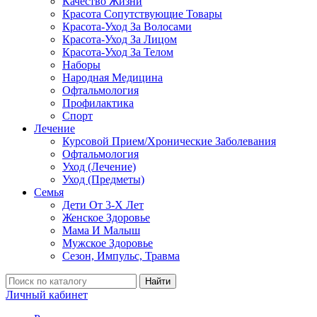
Качество Жизни
Красота Сопутствующие Товары
Красота-Уход За Волосами
Красота-Уход За Лицом
Красота-Уход За Телом
Наборы
Народная Медицина
Офтальмология
Профилактика
Спорт
Лечение
Курсовой Прием/Хронические Заболевания
Офтальмология
Уход (Лечение)
Уход (Предметы)
Семья
Дети От 3-Х Лет
Женское Здоровье
Мама И Малыш
Мужское Здоровье
Сезон, Импульс, Травма
Найти
Личный кабинет