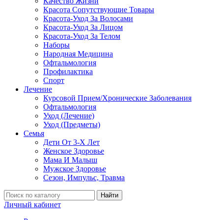
Качество Жизни
Красота Сопутствующие Товары
Красота-Уход За Волосами
Красота-Уход За Лицом
Красота-Уход За Телом
Наборы
Народная Медицина
Офтальмология
Профилактика
Спорт
Лечение
Курсовой Прием/Хронические Заболевания
Офтальмология
Уход (Лечение)
Уход (Предметы)
Семья
Дети От 3-Х Лет
Женское Здоровье
Мама И Малыш
Мужское Здоровье
Сезон, Импульс, Травма
Найти
Личный кабинет