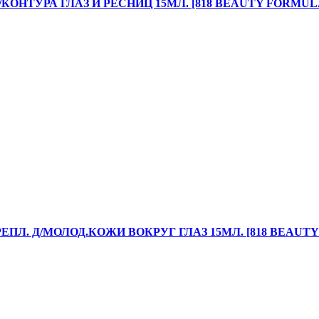
ОНТУРА ГЛАЗ И РЕСНИЦ 15МЛ. [818 BEAUTY FORMUL
ЕПЛ. Д/МОЛОД.КОЖИ ВОКРУГ ГЛАЗ 15МЛ. [818 BEAUT