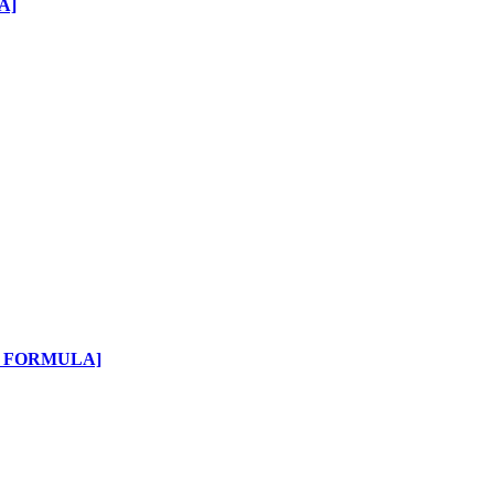
A]
Y FORMULA]