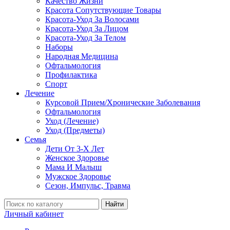
Качество Жизни
Красота Сопутствующие Товары
Красота-Уход За Волосами
Красота-Уход За Лицом
Красота-Уход За Телом
Наборы
Народная Медицина
Офтальмология
Профилактика
Спорт
Лечение
Курсовой Прием/Хронические Заболевания
Офтальмология
Уход (Лечение)
Уход (Предметы)
Семья
Дети От 3-Х Лет
Женское Здоровье
Мама И Малыш
Мужское Здоровье
Сезон, Импульс, Травма
Найти
Личный кабинет