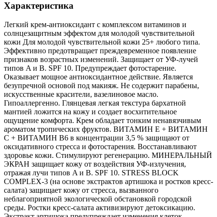
Характеристика
Легкий крем-антиоксидант с комплексом витаминов и
солнцезащитным эффектом для молодой чувствительной
кожи Для молодой чувствительной кожи 25+ любого типа.
Эффективно предотвращает преждевременное появление
признаков возрастных изменений. Защищает от УФ-лучей
типов A и B. SPF 10. Предупреждает фотостарение.
Оказывает мощное антиоксидантное действие. Является
безупречной основой под макияж. Не содержит парабены,
искусственные красители, вазелиновое масло.
Гипоаллергенно. Глянцевая легкая текстура бархатной
мантией ложится на кожу и создает восхитительное
ощущение комфорта. Крем обладает тонким ненавязчивым
ароматом тропических фруктов. ВИТАМИН E + ВИТАМИН
С + ВИТАМИН B6 в концентрации 3,5 % защищают от
оксидативного стресса и фотостарения. Восстанавливают
здоровье кожи. Стимулируют регенерацию. МИНЕРАЛЬНЫЙ
ЭКРАН защищает кожу от воздействия УФ-излучения,
отражая лучи типов A и B. SPF 10. STRESS BLOCK
COMPLEX-3 (на основе экстрактов артишока и ростков кресс-
салата) защищает кожу от стресса, вызванного
неблагоприятной экологической обстановкой городской
среды. Ростки кресс-салата активизируют детоксикацию.
Экстракт артишока предупреждает изменения клеток,