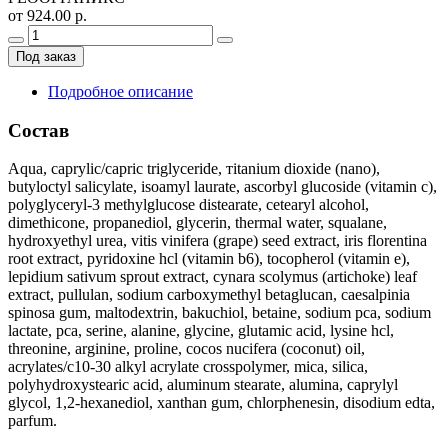
от 924.00 р.
Под заказ
Подробное описание
Состав
Aqua, caprylic/capric triglyceride, тitanium dioxide (nano),
butyloctyl salicylate, isoamyl laurate, ascorbyl glucoside (vitamin c),
polyglyceryl-3 methylglucose distearate, cetearyl alcohol,
dimethicone, propanediol, glycerin, thermal water, squalane,
hydroxyethyl urea, vitis vinifera (grape) seed extract, iris florentina
root extract, pyridoxine hcl (vitamin b6), tocopherol (vitamin e),
lepidium sativum sprout extract, cynara scolymus (artichoke) leaf
extract, pullulan, sodium carboxymethyl betaglucan, caesalpinia
spinosa gum, maltodextrin, bakuchiol, betaine, sodium pca, sodium
lactate, pca, serine, alanine, glycine, glutamic acid, lysine hcl,
threonine, arginine, proline, cocos nucifera (coconut) oil,
acrylates/c10-30 alkyl acrylate crosspolymer, mica, silica,
polyhydroxystearic acid, aluminum stearate, alumina, caprylyl
glycol, 1,2-hexanediol, xanthan gum, chlorphenesin, disodium edta,
parfum.