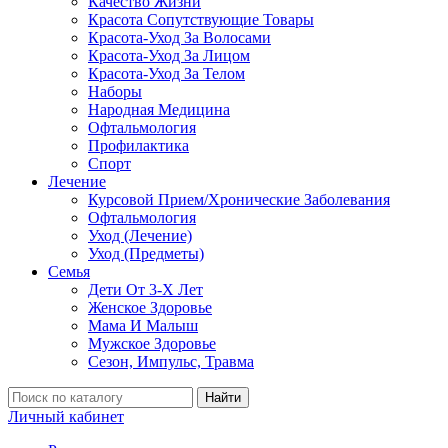
Качество Жизни
Красота Сопутствующие Товары
Красота-Уход За Волосами
Красота-Уход За Лицом
Красота-Уход За Телом
Наборы
Народная Медицина
Офтальмология
Профилактика
Спорт
Лечение
Курсовой Прием/Хронические Заболевания
Офтальмология
Уход (Лечение)
Уход (Предметы)
Семья
Дети От 3-Х Лет
Женское Здоровье
Мама И Малыш
Мужское Здоровье
Сезон, Импульс, Травма
Найти
Личный кабинет