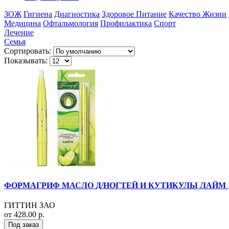
ЗОЖ
Гигиена
Диагностика
Здоровое Питание
Качество Жизни
Медицина
Офтальмология
Профилактика
Спорт
Лечение
Семья
Сортировать:
Показывать:
ФОРМАГРИФ МАСЛО Д/НОГТЕЙ И КУТИКУЛЫ ЛАЙМ 1
ГИТТИН ЗАО
от 428.00 р.
Под заказ