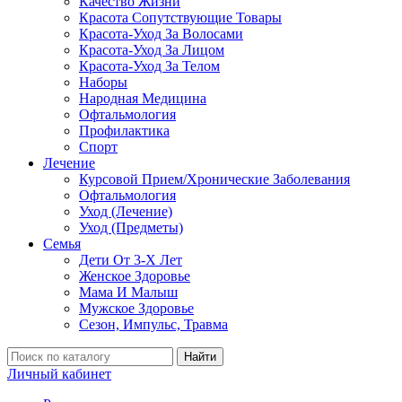
Качество Жизни
Красота Сопутствующие Товары
Красота-Уход За Волосами
Красота-Уход За Лицом
Красота-Уход За Телом
Наборы
Народная Медицина
Офтальмология
Профилактика
Спорт
Лечение
Курсовой Прием/Хронические Заболевания
Офтальмология
Уход (Лечение)
Уход (Предметы)
Семья
Дети От 3-Х Лет
Женское Здоровье
Мама И Малыш
Мужское Здоровье
Сезон, Импульс, Травма
Найти
Личный кабинет