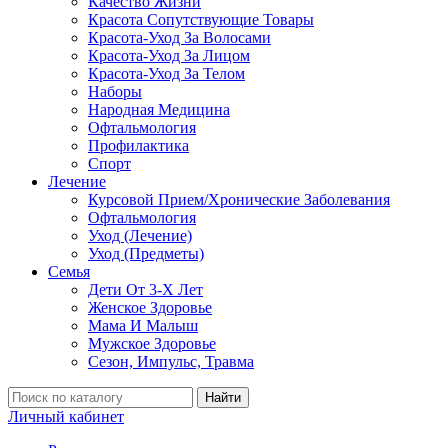
Качество Жизни
Красота Сопутствующие Товары
Красота-Уход За Волосами
Красота-Уход За Лицом
Красота-Уход За Телом
Наборы
Народная Медицина
Офтальмология
Профилактика
Спорт
Лечение
Курсовой Прием/Хронические Заболевания
Офтальмология
Уход (Лечение)
Уход (Предметы)
Семья
Дети От 3-Х Лет
Женское Здоровье
Мама И Малыш
Мужское Здоровье
Сезон, Импульс, Травма
Найти
Личный кабинет