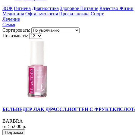
ЗОЖ
Гигиена
Диагностика
Здоровое Питание
Качество Жизни
Медицина
Офтальмология
Профилактика
Спорт
Лечение
Семья
Сортировать:
Показывать:
БЕЛЬВЕДЕР ЛАК Д/РАССЛ.НОГТЕЙ С ФРУКТ.КИСЛОТ
BARBRA
от 552.00 р.
Под заказ