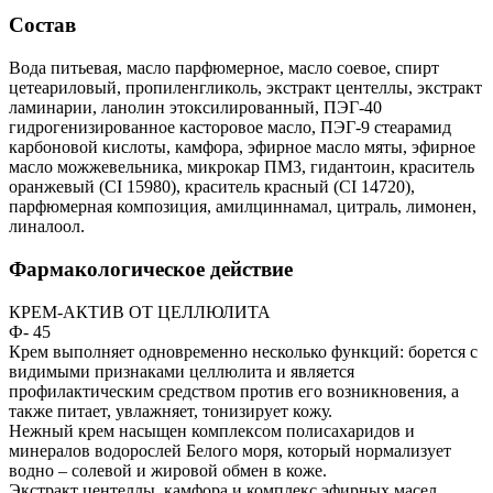
Состав
Вода питьевая, масло парфюмерное, масло соевое, спирт
цетеариловый, пропиленгликоль, экстракт центеллы, экстракт
ламинарии, ланолин этоксилированный, ПЭГ-40
гидрогенизированное касторовое масло, ПЭГ-9 стеарамид
карбоновой кислоты, камфора, эфирное масло мяты, эфирное
масло можжевельника, микрокар ПМ3, гидантоин, краситель
оранжевый (CI 15980), краситель красный (CI 14720),
парфюмерная композиция, амилциннамал, цитраль, лимонен,
линалоол.
Фармакологическое действие
КРЕМ-АКТИВ ОТ ЦЕЛЛЮЛИТА
Ф- 45
Крем выполняет одновременно несколько функций: борется с
видимыми признаками целлюлита и является
профилактическим средством против его возникновения, а
также питает, увлажняет, тонизирует кожу.
Нежный крем насыщен комплексом полисахаридов и
минералов водорослей Белого моря, который нормализует
водно – солевой и жировой обмен в коже.
Экстракт центеллы, камфора и комплекс эфирных масел