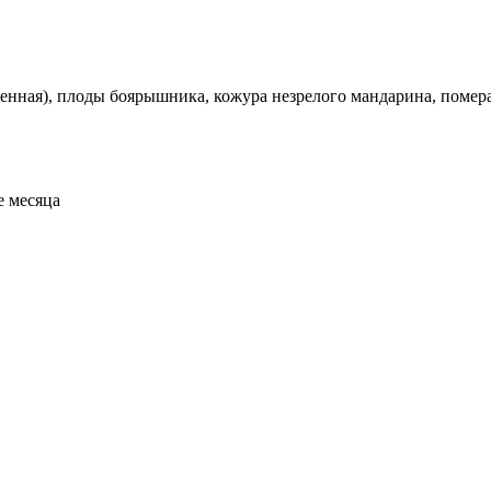
венная), плоды боярышника, кожура незрелого мандарина, помер
е месяца