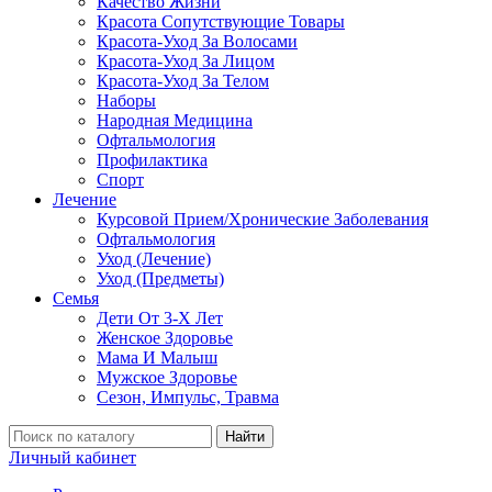
Качество Жизни
Красота Сопутствующие Товары
Красота-Уход За Волосами
Красота-Уход За Лицом
Красота-Уход За Телом
Наборы
Народная Медицина
Офтальмология
Профилактика
Спорт
Лечение
Курсовой Прием/Хронические Заболевания
Офтальмология
Уход (Лечение)
Уход (Предметы)
Семья
Дети От 3-Х Лет
Женское Здоровье
Мама И Малыш
Мужское Здоровье
Сезон, Импульс, Травма
Найти
Личный кабинет