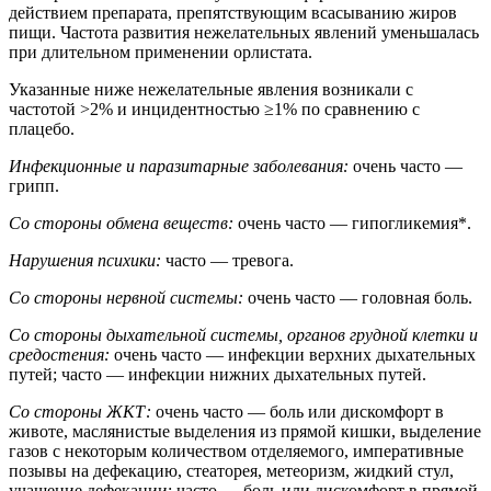
действием препарата, препятствующим всасыванию жиров
пищи. Частота развития нежелательных явлений уменьшалась
при длительном применении орлистата.
Указанные ниже нежелательные явления возникали с
частотой >2% и инцидентностью ≥1% по сравнению с
плацебо.
Инфекционные и паразитарные заболевания:
очень часто —
грипп.
Со стороны обмена веществ:
очень часто — гипогликемия*.
Нарушения психики:
часто — тревога.
Со стороны нервной системы:
очень часто — головная боль.
Со стороны дыхательной системы, органов грудной клетки и
средостения:
очень часто — инфекции верхних дыхательных
путей; часто — инфекции нижних дыхательных путей.
Со стороны ЖКТ:
очень часто — боль или дискомфорт в
животе, маслянистые выделения из прямой кишки, выделение
газов с некоторым количеством отделяемого, императивные
позывы на дефекацию, стеаторея, метеоризм, жидкий стул,
учащение дефекации; часто — боль или дискомфорт в прямой