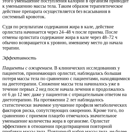
этого уменьшение поступления калорий в организм приводит
к уменьшению массы тела. Таким образом терапевтическое
действие препарата осуществляется без всасывания в
системный кровоток.
Судя по результатам содержания жира в кале, действие
орлистата начинается через 24–48 ч после приема. После
отмены орлистата содержание жира в кале через 48–72 ч
обычно возвращается к уровню, имевшему место до начала
терапии.
Эффективность
Пациенты с ожирением.
В клинических исследованиях у
пациентов, принимающих орлистат, наблюдалась большая
потеря массы тела по сравнению с пациентами, находящимися
на диетотерапии. Снижение массы тела начиналось уже в
течение первых 2 нед после начала лечения и продолжалось
от 6 до 12 мес даже у пациентов с отрицательным ответом на
диетотерапию. На протяжении 2 лет наблюдалось
статистически значимое улучшение профиля метаболических
факторов риска, сопутствующих ожирению. Кроме того, по
сравнению с приемом плацебо отмечалось значительное
уменьшение количества жира в организме. Орлистат
эффективен в отношении предотвращения повторной
прибавки массы тела. Повторный набор массы тела, не более