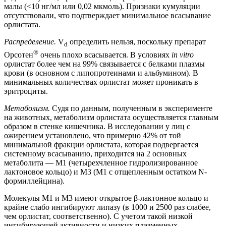
малы (<10 нг/мл или 0,02 мкмоль). Признаки кумуляции
отсутствовали, что подтверждает минимальное всасывание
орлистата.
Распределение.
V
определить нельзя, поскольку препарат
d
®
Орсотен
очень плохо всасывается. В условиях
in vitro
орлистат более чем на 99% связывается с белками плазмы
крови (в основном с липопротеинами и альбумином). В
минимальных количествах орлистат может проникать в
эритроциты.
Метаболизм.
Судя по данным, полученным в эксперименте
на животных, метаболизм орлистата осуществляется главным
образом в стенке кишечника. В исследовании у лиц с
ожирением установлено, что примерно 42% от той
минимальной фракции орлистата, которая подвергается
системному всасыванию, приходится на 2 основных
метаболита — М1 (четырехчленное гидролизированное
лактоновое кольцо) и М3 (M1 с отщепленным остатком N-
формиллейцина).
Молекулы M1 и М3 имеют открытое β-лактонное кольцо и
крайне слабо ингибируют липазу (в 1000 и 2500 раз слабее,
чем орлистат, соответственно). С учетом такой низкой
ингибирующей активности и низких плазменных