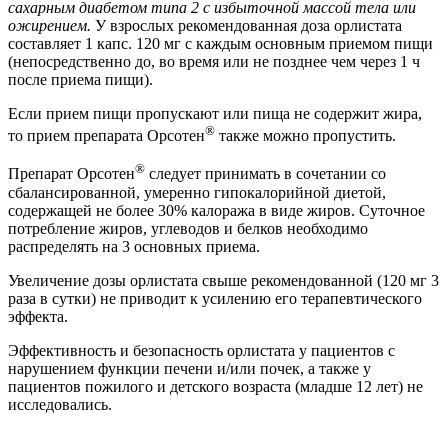
сахарным диабетом типа 2 с избыточной массой тела или
ожирением.
У взрослых рекомендованная доза орлистата
составляет 1 капс. 120 мг с каждым основным приемом пищи
(непосредственно до, во время или не позднее чем через 1 ч
после приема пищи).
Если прием пищи пропускают или пища не содержит жира,
®
то прием препарата Орсотен
также можно пропустить.
®
Препарат Орсотен
следует принимать в сочетании со
сбалансированной, умеренно гипокалорийной диетой,
содержащей не более 30% калоража в виде жиров. Суточное
потребление жиров, углеводов и белков необходимо
распределять на 3 основных приема.
Увеличение дозы орлистата свыше рекомендованной (120 мг 3
раза в сутки) не приводит к усилению его терапевтического
эффекта.
Эффективность и безопасность орлистата у пациентов с
нарушением функции печени и/или почек, а также у
пациентов пожилого и детского возраста (младше 12 лет) не
исследовались.