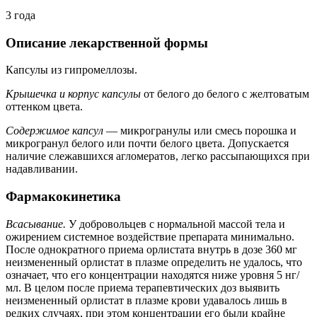
3 года
Описание лекарственной формы
Капсулы из гипромеллозы.
Крышечка и корпус капсулы
от белого до белого с желтоватым
оттенком цвета.
Содержимое капсул
— микрогранулы или смесь порошка и
микрогранул белого или почти белого цвета. Допускается
наличие слежавшихся агломератов, легко рассыпающихся при
надавливании.
Фармакокинетика
Всасывание.
У добровольцев с нормальной массой тела и
ожирением системное воздействие препарата минимально.
После однократного приема орлистата внутрь в дозе 360 мг
неизмененный орлистат в плазме определить не удалось, что
означает, что его концентрации находятся ниже уровня 5 нг/
мл. В целом после приема терапевтических доз выявить
неизмененный орлистат в плазме крови удавалось лишь в
редких случаях, при этом концентрации его были крайне