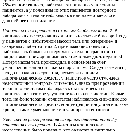
25% от потерянного, наблюдался примерно у половины
пациентов, а у половины из этих пациентов повторного
набора массы тела не наблюдалось или даже отмечалось
дальнейшее его снижение.
Пациенты с ожирением и сахарным диабетом типа 2.
В
клинических исследованиях длительностью от 6 мес до 1 года
у пациентов с избыточной массой тела или ожирением и
сахарным диабетом типа 2, принимающих орлистат,
наблюдалась большая потеря массы тела по сравнению с
пациентами, проходившими лечение только диетотерапией.
Потеря массы тела происходила в основном за счет
уменьшения количества жира в организме. Следует отметить,
что до начала исследования, несмотря на прием
гипогликемических средств, у пациентов часто отмечался
недостаточный контроль гликемии. Однако при проведении
терапии орлистатом наблюдалось статистически и
клинически значимое улучшение контроля гликемии. Кроме
того, на фоне терапии орлистатом наблюдалось снижение доз
гипогликемических средств, концентрации инсулина в плазме
крови, а также уменьшение инсулинорезистентности.
Уменьшение риска развития сахарного диабета типа 2 у
пациентов с ожирением.
В 4-летнем клиническом
исследовании было показано, что орлистат значительно