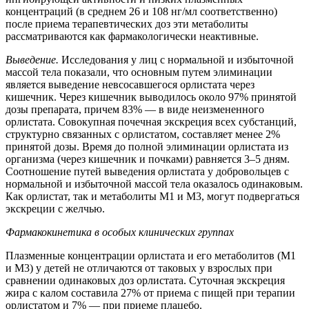
концентраций (в среднем 26 и 108 нг/мл соответственно)
после приема терапевтических доз эти метаболиты
рассматриваются как фармакологически неактивные.
Выведение.
Исследования у лиц с нормальной и избыточной
массой тела показали, что основным путем элиминации
является выведение невсосавшегося орлистата через
кишечник. Через кишечник выводилось около 97% принятой
дозы препарата, причем 83% — в виде неизмененного
орлистата. Совокупная почечная экскреция всех субстанций,
структурно связанных с орлистатом, составляет менее 2%
принятой дозы. Время до полной элиминации орлистата из
организма (через кишечник и почками) равняется 3–5 дням.
Соотношение путей выведения орлистата у добровольцев с
нормальной и избыточной массой тела оказалось одинаковым.
Как орлистат, так и метаболиты M1 и М3, могут подвергаться
экскреции с желчью.
Фармакокинетика в особых клинических группах
Плазменные концентрации орлистата и его метаболитов (M1
и М3) у детей не отличаются от таковых у взрослых при
сравнении одинаковых доз орлистата. Суточная экскреция
жира с калом составила 27% от приема с пищей при терапии
орлистатом и 7% — при приеме плацебо.