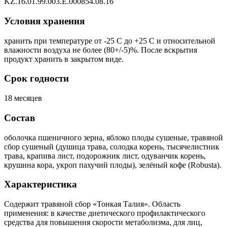
KZ.16.01.99.003.E.000854.08.16
Условия хранения
хранить при температуре от -25 С до +25 С и относительной
влажности воздуха не более (80+/-5)%. После вскрытия
продукт хранить в закрытом виде.
Срок годности
18 месяцев
Состав
оболочка пшеничного зерна, яблоко плоды сушеные, травяной
сбор сушеный (душица трава, солодка корень, тысячелистник
трава, крапива лист, подорожник лист, одуванчик корень,
крушина кора, укроп пахучий плоды), зелёный кофе (Robusta).
Характеристика
Содержит травяной сбор «Тонкая Талия». Область
применения: в качестве диетического профилактического
средства для повышения скорости метаболизма, для лиц,