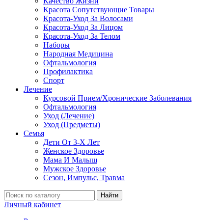
Качество Жизни
Красота Сопутствующие Товары
Красота-Уход За Волосами
Красота-Уход За Лицом
Красота-Уход За Телом
Наборы
Народная Медицина
Офтальмология
Профилактика
Спорт
Лечение
Курсовой Прием/Хронические Заболевания
Офтальмология
Уход (Лечение)
Уход (Предметы)
Семья
Дети От 3-Х Лет
Женское Здоровье
Мама И Малыш
Мужское Здоровье
Сезон, Импульс, Травма
Найти
Личный кабинет