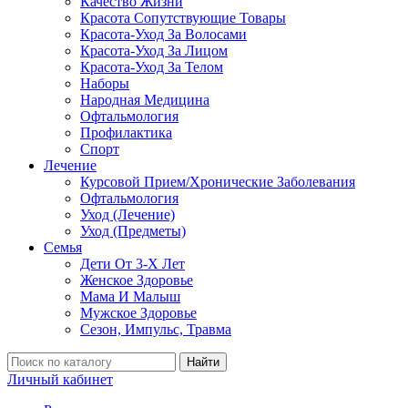
Качество Жизни
Красота Сопутствующие Товары
Красота-Уход За Волосами
Красота-Уход За Лицом
Красота-Уход За Телом
Наборы
Народная Медицина
Офтальмология
Профилактика
Спорт
Лечение
Курсовой Прием/Хронические Заболевания
Офтальмология
Уход (Лечение)
Уход (Предметы)
Семья
Дети От 3-Х Лет
Женское Здоровье
Мама И Малыш
Мужское Здоровье
Сезон, Импульс, Травма
Найти
Личный кабинет