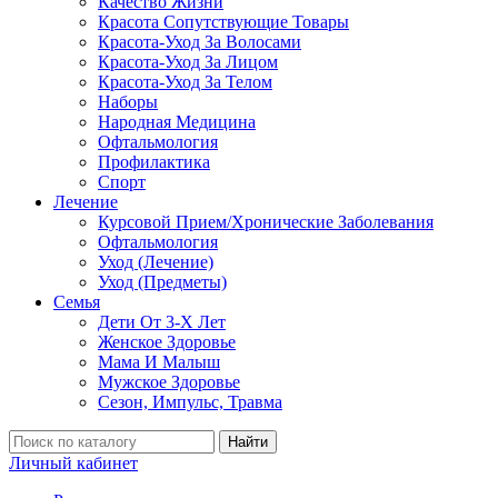
Качество Жизни
Красота Сопутствующие Товары
Красота-Уход За Волосами
Красота-Уход За Лицом
Красота-Уход За Телом
Наборы
Народная Медицина
Офтальмология
Профилактика
Спорт
Лечение
Курсовой Прием/Хронические Заболевания
Офтальмология
Уход (Лечение)
Уход (Предметы)
Семья
Дети От 3-Х Лет
Женское Здоровье
Мама И Малыш
Мужское Здоровье
Сезон, Импульс, Травма
Найти
Личный кабинет