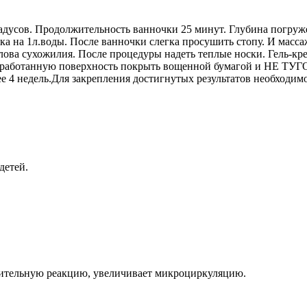
дусов. Продолжительность ванночки 25 минут. Глубина погружен
.ложка на 1л.воды. После ванночки слегка просушить стопу. И
лова сухожилия. После процедуры надеть теплые носки. Гель
обработанную поверхность покрыть вощенной бумагой и НЕ ТУГО
ее 4 недель.Для закрепления достигнутых результатов необхо
.
детей.
алительную реакцию, увеличивает микроциркуляцию.