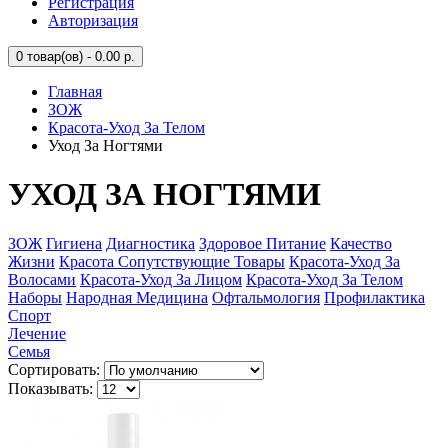
Регистрация
Авторизация
0
товар(ов) - 0.00 р.
Главная
ЗОЖ
Красота-Уход За Телом
Уход За Ногтями
УХОД ЗА НОГТЯМИ
ЗОЖ
Гигиена
Диагностика
Здоровое Питание
Качество
Жизни
Красота Сопутствующие Товары
Красота-Уход За
Волосами
Красота-Уход За Лицом
Красота-Уход За Телом
Наборы
Народная Медицина
Офтальмология
Профилактика
Спорт
Лечение
Семья
Сортировать:
Показывать: