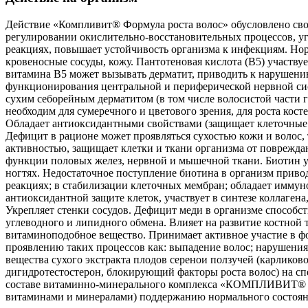
Действие «Компливит® Формула роста волос» обусловлено свой
регулировании окислительно-восстановительных процессов, угл
реакциях, повышает устойчивость организма к инфекциям. Норм
кровеносные сосуды, кожу. Пантотеновая кислота (В5) участву
витамина В5 может вызывать дерматит, приводить к нарушению
функционирования центральной и периферической нервной сис
сухим себорейным дерматитом (в том числе волосистой части 
необходим для сумеречного и цветового зрения, для роста кос
Обладает антиоксидантными свойствами (защищает клеточные 
Дефицит в рационе может проявляться сухостью кожи и волос,
активностью, защищает клетки и ткани организма от поврежда
функции половых желез, нервной и мышечной ткани. Биотин уч
ногтях. Недостаточное поступление биотина в организм прив
реакциях; в стабилизации клеточных мембран; обладает иммун
антиоксидантной защите клеток, участвует в синтезе коллаген
Укрепляет стенки сосудов. Дефицит меди в организме способст
углеводного и липидного обмена. Влияет на развитие костной 
витаминоподобное вещество. Принимает активное участие в ф
проявлению таких процессов как: выпадение волос; нарушени
вещества сухого экстракта плодов серенои ползучей (карликов
дигидротестостерон, блокирующий факторы роста волос) на спе
составе витаминно-минерального комплекса «КОМПЛИВИТ® Фор
витаминами и минералами) поддержанию нормального состояни