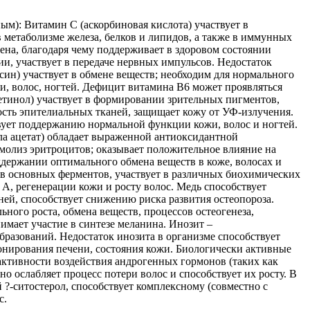
м): Витамин С (аскорбиновая кислота) участвует в
 метаболизме железа, белков и липидов, а также в иммунных
ена, благодаря чему поддерживает в здоровом состоянии
ии, участвует в передаче нервных импульсов. Недостаток
ин) участвует в обмене веществ; необходим для нормального
, волос, ногтей. Дефицит витамина В6 может проявляться
ретинол) участвует в формировании зрительных пигментов,
ость эпителиальных тканей, защищает кожу от УФ-излучения.
ует поддержанию нормальной функции кожи, волос и ногтей.
ола ацетат) обладает выраженной антиоксидантной
молиз эритроцитов; оказывает положительное влияние на
ддержании оптимального обмена веществ в коже, волосах и
ав основных ферментов, участвует в различных биохимических
, регенерации кожи и росту волос. Медь способствует
ней, способствует снижению риска развития остеопороза.
ного роста, обмена веществ, процессов остеогенеза,
имает участие в синтезе меланина. Инозит –
разований. Недостаток инозита в организме способствует
нирования печени, состояния кожи. Биологически активные
 активности воздействия андрогенных гормонов (таких как
 ослабляет процесс потери волос и способствует их росту. В
-ситостерол, способствует комплексному (совместно с
с.