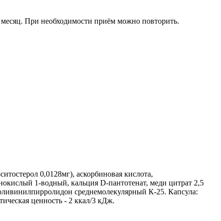
1 месяц. При необходимости приём можно повторить.
итостерол 0,0128мг), аскорбиновая кислота,
нокислый 1-водный, кальция D-пантотенат, меди цитрат 2,5
 поливинилпирролидон среднемолекулярный К-25. Капсула:
тическая ценность - 2 ккал/3 кДж.