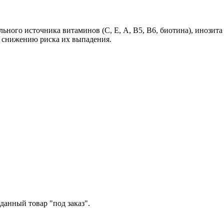
льного источника витаминов (С, Е, А, В5, В6, биотина), инозит
 снижению риска их выпадения.
данный товар "под заказ".