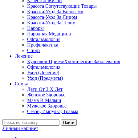
Качество Жизни
Красота Сопутствующие Товары
Красота-Уход За Волосами
Красота-Уход За Лицом
Красота-Уход За Телом
Наборы
Народная Медицина
Офтальмология
Профилактика
Спорт
Лечение
Курсовой Прием/Хронические Заболевания
Офтальмология
Уход (Лечение)
Уход (Предметы)
Семья
Дети От 3-Х Лет
Женское Здоровье
Мама И Малыш
Мужское Здоровье
Сезон, Импульс, Травма
Найти
Личный кабинет