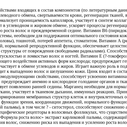
ствами входящих в состав компонентов (по литературным данны
еводного обмена, свертываемости крови, регенерации тканей, в
ализует проницаемость капилляров, участвует в синтезе коллаг
ет в углеводном и жировом обмене, ускоряет процессы регенерац
 роста волос и преждевременной седине. Витамин В6 (пиридокс
темы, необходим для поддержания оптимального состояния кожи
головы), тошнотой, потерей аппетита, стоматитом. Витамин А (
тей, нормальной репродуктивной функции, обеспечивает целостн
структуры от повреждения свободными радикалами). Способств
 тусклостью и ломкостью волос и ногтей. Витамин Е (?-токофер
ющего воздействия активных форм кислорода; предупреждает ге
аствует в обмене углеводов и жиров. Играет важную роль в по
одит к выпадению волос и шелушению кожи. Цинк входит в сост
омодулирующими свойствами, способствует усвоению витамина А
а, предупреждает анемию и кислородное голодание органов и тка
вует появлению ранней седины. Марганец необходим для нормаль
ткани, участвует в тканевом дыхании, иммунных реакциях. Прин
ормировании мембранных структур клеток и внутриклеточных об
я функции зрения, координации движений, нормального функцио
ой пальмы), в том числе ? - ситостерол, способствуют снижению
цифические рецепторы в волосяных фолликулах, что существенно
мула роста волос» экстракт карликовой пальмы, содержащий ?
я волос, снижению риска их выпадения и усилению роста воло