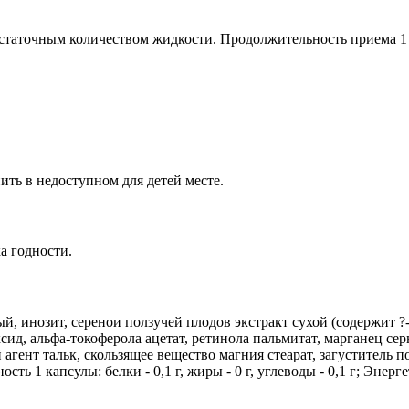
 достаточным количеством жидкости. Продолжительность приема 
ть в недоступном для детей месте.
а годности.
инозит, серенои ползучей плодов экстракт сухой (содержит ?-с
д, альфа-токоферола ацетат, ретинола пальмитат, марганец сер
гент тальк, скользящее вещество магния стеарат, загуститель
ь 1 капсулы: белки - 0,1 г, жиры - 0 г, углеводы - 0,1 г; Энерге