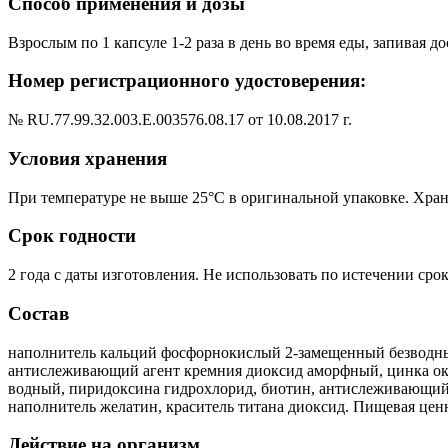
Способ применения и дозы
Взрослым по 1 капсуле 1-2 раза в день во время еды, запивая
Номер регистрационного удостоверения:
№ RU.77.99.32.003.E.003576.08.17 от 10.08.2017 г.
Условия хранения
При температуре не выше 25°С в оригинальной упаковке. Храни
Срок годности
2 года с даты изготовления. Не использовать по истечении срок
Состав
наполнитель кальций фосфорнокислый 2-замещенный безводный, 
антислеживающий агент кремния диоксид аморфный, цинка окси
водный, пиридоксина гидрохлорид, биотин, антислеживающий а
наполнитель желатин, краситель титана диоксид. Пищевая ценност
Действие на организм