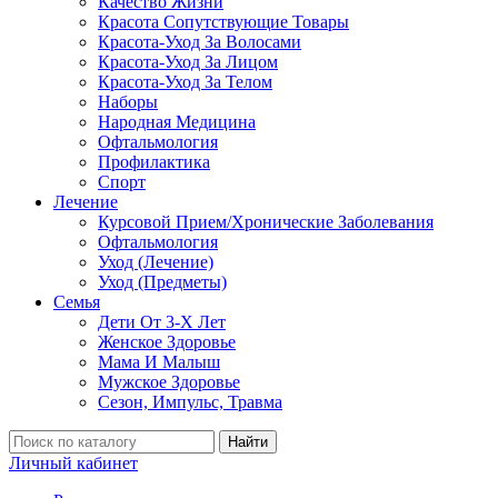
Качество Жизни
Красота Сопутствующие Товары
Красота-Уход За Волосами
Красота-Уход За Лицом
Красота-Уход За Телом
Наборы
Народная Медицина
Офтальмология
Профилактика
Спорт
Лечение
Курсовой Прием/Хронические Заболевания
Офтальмология
Уход (Лечение)
Уход (Предметы)
Семья
Дети От 3-Х Лет
Женское Здоровье
Мама И Малыш
Мужское Здоровье
Сезон, Импульс, Травма
Найти
Личный кабинет