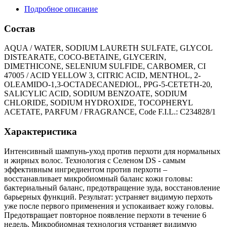
Подробное описание
Состав
AQUA / WATER, SODIUM LAURETH SULFATE, GLYCOL
DISTEARATE, COCO-BETAINE, GLYCERIN,
DIMETHICONE, SELENIUM SULFIDE, CARBOMER, CI
47005 / ACID YELLOW 3, CITRIC ACID, MENTHOL, 2-
OLEAMIDO-1,3-OCTADECANEDIOL, PPG-5-CETETH-20,
SALICYLIC ACID, SODIUM BENZOATE, SODIUM
CHLORIDE, SODIUM HYDROXIDE, TOCOPHERYL
ACETATE, PARFUM / FRAGRANCE, Code F.I.L.: C234828/1
Характеристика
Интенсивный шампунь-уход против перхоти для нормальных
и жирных волос. Технология с Селеном DS - самым
эффективным ингредиентом против перхоти –
восстанавливает микробиомный баланс кожи головы:
бактериальный баланс, предотвращение зуда, восстановление
барьерных функций. Результат: устраняет видимую перхоть
уже после первого применения и успокаивает кожу головы.
Предотвращает повторное появление перхоти в течение 6
недель. Микробиомная технология устраняет видимую