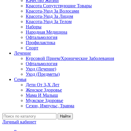
Качество Жизни
Красота Сопутствующие Товары
Красота-Уход За Волосами
Красота-Уход За Лицом
Красота-Уход За Телом
Наборы
Народная Медицина
Офтальмология
Профилактика
Спорт
Лечение
Курсовой Прием/Хронические Заболевания
Офтальмология
Уход (Лечение)
Уход (Предметы)
Семья
Дети От 3-Х Лет
Женское Здоровье
Мама И Малыш
Мужское Здоровье
Сезон, Импульс, Травма
Найти
Личный кабинет