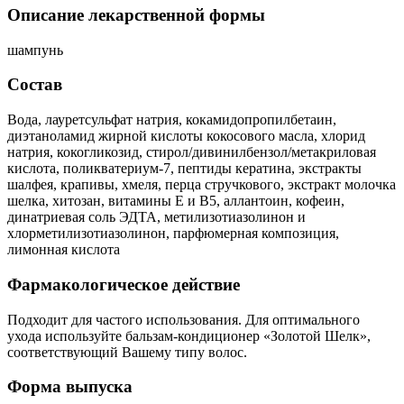
Описание лекарственной формы
шампунь
Состав
Вода, лауретсульфат натрия, кокамидопропилбетаин,
диэтаноламид жирной кислоты кокосового масла, хлорид
натрия, кокогликозид, стирол/дивинилбензол/метакриловая
кислота, поликватериум-7, пептиды кератина, экстракты
шалфея, крапивы, хмеля, перца стручкового, экстракт молочка
шелка, хитозан, витамины Е и В5, аллантоин, кофеин,
динатриевая соль ЭДТА, метилизотиазолинон и
хлорметилизотиазолинон, парфюмерная композиция,
лимонная кислота
Фармакологическое действие
Подходит для частого использования. Для оптимального
ухода используйте бальзам-кондиционер «Золотой Шелк»,
соответствующий Вашему типу волос.
Форма выпуска