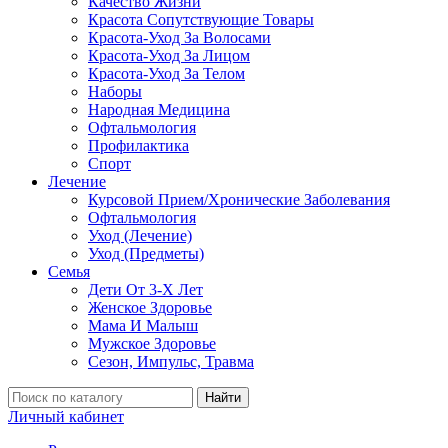
Качество Жизни
Красота Сопутствующие Товары
Красота-Уход За Волосами
Красота-Уход За Лицом
Красота-Уход За Телом
Наборы
Народная Медицина
Офтальмология
Профилактика
Спорт
Лечение
Курсовой Прием/Хронические Заболевания
Офтальмология
Уход (Лечение)
Уход (Предметы)
Семья
Дети От 3-Х Лет
Женское Здоровье
Мама И Малыш
Мужское Здоровье
Сезон, Импульс, Травма
Найти
Личный кабинет