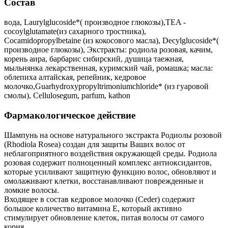
Состав
вода, Laurylglucoside*( производное глюкозы),TEA -
cocoylglutamate(из сахарного тростника),
Cocamidopropylbetaine (из кокосового масла), Decylglucoside*(
производное глюкозы), Экстракты: родиола розовая, качим,
корень аира, барбарис сибирский, душица таежная,
мыльнянка лекарственная, куримский чай, ромашка; масла:
облепиха алтайская, репейник, кедровое
молочко,Guarhydroxypropyltrimoniumchloride* (из гуаровой
смолы), Cellulosegum, parfum, kathon
Фармакологическое действие
Шампунь на основе натурального экстракта Родиолы розовой
(Rhodiola Rosea) создан для защиты Ваших волос от
неблагоприятного воздействия окружающей среды. Родиола
розовая содержит полноценный комплекс антиоксидантов,
которые усиливают защитную функцию волос, обновляют и
омолаживают клетки, восстанавливают поврежденные и
ломкие волосы.
Входящее в состав кедровое молочко (Ceder) содержит
большое количество витамина Е, который активно
стимулирует обновление клеток, питая волосы от самого
корня.