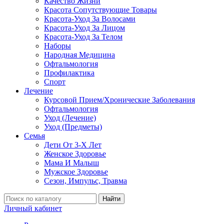
Качество Жизни
Красота Сопутствующие Товары
Красота-Уход За Волосами
Красота-Уход За Лицом
Красота-Уход За Телом
Наборы
Народная Медицина
Офтальмология
Профилактика
Спорт
Лечение
Курсовой Прием/Хронические Заболевания
Офтальмология
Уход (Лечение)
Уход (Предметы)
Семья
Дети От 3-Х Лет
Женское Здоровье
Мама И Малыш
Мужское Здоровье
Сезон, Импульс, Травма
Найти
Личный кабинет