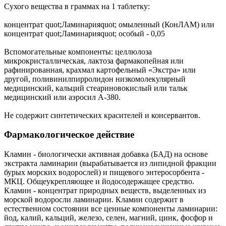
Сухого вещества в граммах на 1 таблетку:
концентрат quot;Ламинарияquot; омыленный (КонЛАМ) или
концентрат quot;Ламинарияquot; особый - 0,05
Вспомогательные компоненты: целлюлоза
микрокристаллическая, лактоза фармакопейная или
рафинированная, крахмал картофельный «Экстра» или
другой, поливинилпирролидон низкомолекулярный
медицинский, кальций стеариновокислый или тальк
медицинский или аэросил А-380.
Не содержит синтетических красителей и консервантов.
Фармакологическое действие
Кламин - биологически активная добавка (БАД) на основе
экстракта ламинарии (вырабатывается из липидной фракции
бурых морских водорослей) и пищевого энтеросорбента -
МКЦ. Общеукрепляющее и йодосодержащее средство.
Кламин - концентрат природных веществ, выделенных из
морской водоросли ламинарии. Кламин содержит в
естественном состоянии все ценные компоненты ламинарии:
йод, калий, кальций, железо, селен, магний, цинк, фосфор и