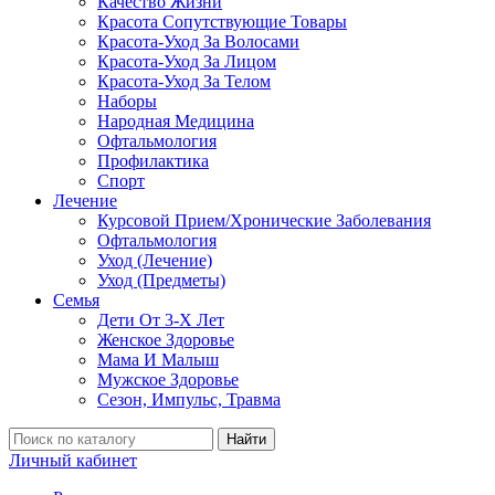
Качество Жизни
Красота Сопутствующие Товары
Красота-Уход За Волосами
Красота-Уход За Лицом
Красота-Уход За Телом
Наборы
Народная Медицина
Офтальмология
Профилактика
Спорт
Лечение
Курсовой Прием/Хронические Заболевания
Офтальмология
Уход (Лечение)
Уход (Предметы)
Семья
Дети От 3-Х Лет
Женское Здоровье
Мама И Малыш
Мужское Здоровье
Сезон, Импульс, Травма
Найти
Личный кабинет