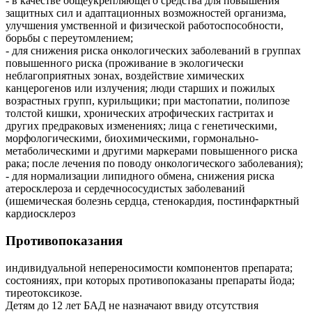
- в качестве общеукрепляющего средства для повышения
защитных сил и адаптационных возможностей организма,
улучшения умственной и физической работоспособности,
борьбы с переутомлением;
- для снижения риска онкологических заболеваний в группах
повышенного риска (проживание в экологически
неблагоприятных зонах, воздействие химических
канцерогенов или излучения; люди старших и пожилых
возрастных групп, курильщики; при мастопатии, полипозе
толстой кишки, хронических атрофических гастритах и
других предраковых изменениях; лица с генетическими,
морфологическими, биохимическими, гормонально-
метаболическими и другими маркерами повышенного риска
рака; после лечения по поводу онкологического заболевания);
- для нормализации липидного обмена, снижения риска
атеросклероза и сердечнососудистых заболеваний
(ишемическая болезнь сердца, стенокардия, постинфарктный
кардиосклероз
Противопоказания
индивидуальной непереносимости компонентов препарата;
состояниях, при которых противопоказаны препараты йода;
тиреотоксикозе.
Детям до 12 лет БАД не назначают ввиду отсутствия