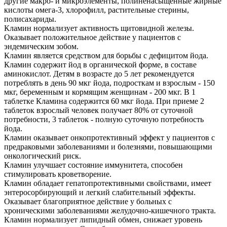
другие макро- и микроэлементы, полиненасыщенные жирные
кислоты омега-3, хлорофилл, растительные стерины,
полисахариды.
Кламин нормализует активность щитовидной железы.
Оказывает положительное действие у пациентов с
эндемическим зобом.
Кламин является средством для борьбы с дефицитом йода.
Кламин содержит йод в органической форме, в составе
аминокислот. Детям в возрасте до 5 лет рекомендуется
потреблять в день 90 мкг йода, подросткам и взрослым - 150
мкг, беременным и кормящим женщинам - 200 мкг. В 1
таблетке Кламина содержится 60 мкг йода. При приеме 2
таблеток взрослый человек получает 80% от суточной
потребности, 3 таблеток - полную суточную потребность
йода.
Кламин оказывает онкопротективный эффект у пациентов с
предраковыми заболеваниями и болезнями, повышающими
онкологический риск.
Кламин улучшает состояние иммунитета, способен
стимулировать кроветворение.
Кламин обладает гепатопротективными свойствами, имеет
энтеросорбирующий и легкий слабительный эффекты.
Оказывает благоприятное действие у больных с
хроническими заболеваниями желудочно-кишечного тракта.
Кламин нормализует липидный обмен, снижает уровень