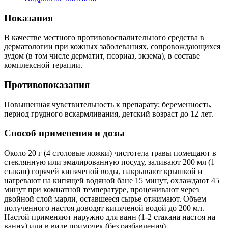
Показания
В качестве местного противовоспалительного средства в
дерматологии при кожных заболеваниях, сопровождающихся
зудом (в том числе дерматит, псориаз, экзема), в составе
комплексной терапии.
Противопоказания
Повышенная чувствительность к препарату; беременность,
период грудного вскармливания, детский возраст до 12 лет.
Способ применения и дозы
Около 20 г (4 столовые ложки) чистотела травы помещают в
стеклянную или эмалированную посуду, заливают 200 мл (1
стакан) горячей кипяченой воды, накрывают крышкой и
нагревают на кипящей водяной бане 15 минут, охлаждают 45
минут при комнатной температуре, процеживают через
двойной слой марли, оставшееся сырье отжимают. Объем
полученного настоя доводят кипяченой водой до 200 мл.
Настой применяют наружно для ванн (1-2 стакана настоя на
ванну) или в виде примочек (без разбавления).