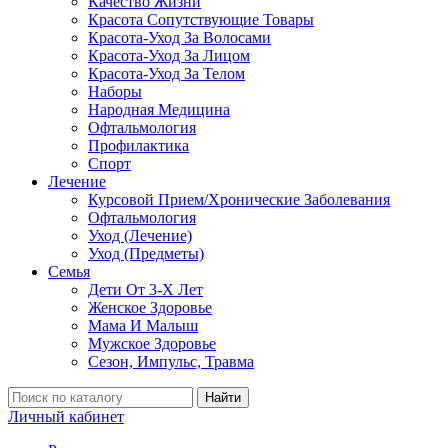
Качество Жизни
Красота Сопутствующие Товары
Красота-Уход За Волосами
Красота-Уход За Лицом
Красота-Уход За Телом
Наборы
Народная Медицина
Офтальмология
Профилактика
Спорт
Лечение
Курсовой Прием/Хронические Заболевания
Офтальмология
Уход (Лечение)
Уход (Предметы)
Семья
Дети От 3-Х Лет
Женское Здоровье
Мама И Малыш
Мужское Здоровье
Сезон, Импульс, Травма
Найти
Личный кабинет