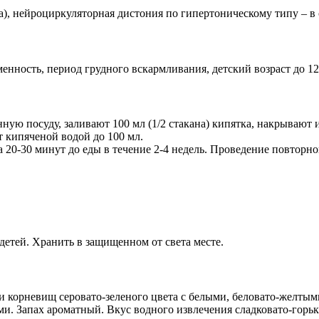
), нейроциркуляторная дистония по гипертоническому типу – в 
нность, период грудного вскармливания, детский возраст до 12 
нную посуду, заливают 100 мл (1/2 стакана) кипятка, накрывают
 кипяченой водой до 100 мл.
за 20-30 минут до еды в течение 2-4 недель. Проведение повторн
детей. Хранить в защищенном от света месте.
 и корневищ серовато-зеленого цвета с белыми, беловато-желты
. Запах ароматный. Вкус водного извлечения сладковато-горьк