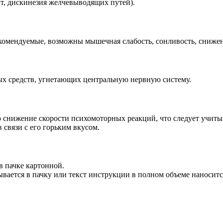
ит, дискинезия желчевыводящих путей).
омендуемые, возможны мышечная слабость, сонливость, снижен
ых средств, угнетающих центральную нервную систему.
снижение скорости психомоторных реакций, что следует учитыв
связи с его горьким вкусом.
в пачке картонной.
ается в пачку или текст инструкции в полном объеме наносится