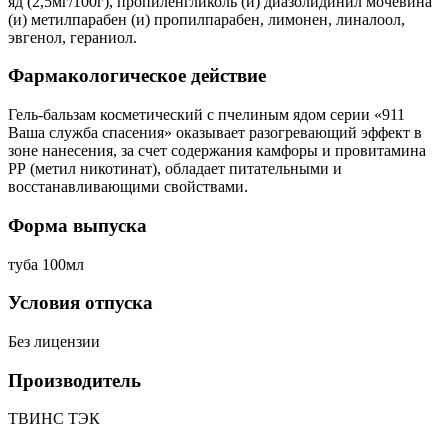
яд (2,5мг/100г), пропиленгликоль (и) диазолидинил мочевина
(и) метилпарабен (и) пропилпарабен, лимонен, линалоол,
эвгенол, гераниол.
Фармакологическое действие
Гель-бальзам косметический с пчелиным ядом серии «911
Ваша служба спасения» оказывает разогревающий эффект в
зоне нанесения, за счет содержания камфоры и провитамина
РР (метил никотинат), обладает питательными и
восстанавливающими свойствами.
Форма выпуска
туба 100мл
Условия отпуска
Без лицензии
Производитель
ТВИНС ТЭК