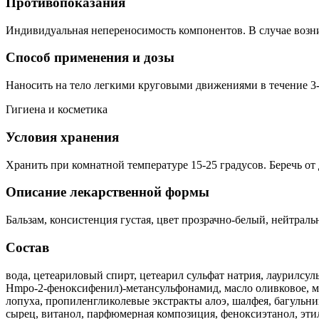
Противопоказания
Индивидуальная непереносимость компонентов. В случае возни
Способ применения и дозы
Наносить на тело легкими круговыми движениями в течение 3-5
Гигиена и косметика
Условия хранения
Хранить при комнатной температуре 15-25 градусов. Беречь от 
Описание лекарственной формы
Бальзам, консистенция густая, цвет прозрачно-белый, нейтраль
Состав
вода, цетеариловый спирт, цетеарил сульфат натрия, лаурилсул
Hmpo-2-феноксифенил)-метансульфонамид, масло оливковое, мас
лопуха, пропиленгликолевые экстракты алоэ, шалфея, багульни
сырец, витанол, парфюмерная композиция, феноксиэтанол, этил