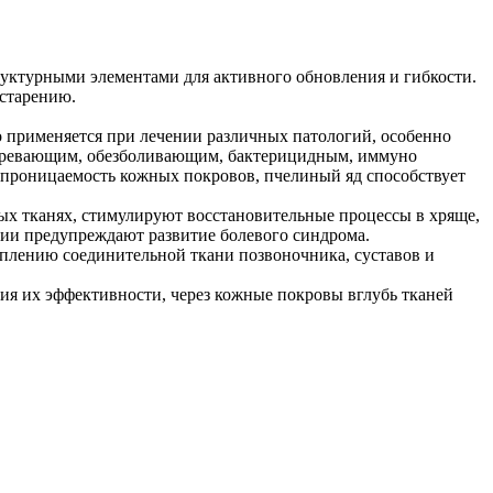
уктурными элементами для активного обновления и гибкости.
 старению.
о применяется при лечении различных патологий, особенно
зогревающим, обезболивающим, бактерицидным, иммуно
 проницаемость кожных покровов, пчелиный яд способствует
ых тканях, стимулируют восстановительные процессы в хряще,
вии предупреждают развитие болевого синдрома.
еплению соединительной ткани позвоночника, суставов и
я их эффективности, через кожные покровы вглубь тканей