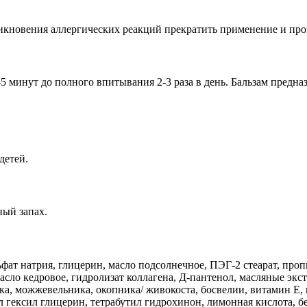
кновения аллергических реакций прекратить применение и прок
 минут до полного впитывания 2-3 раза в день. Бальзам предна
детей.
ный запах.
ьфат натрия, глицерин, масло подсолнечное, ПЭГ-2 стеарат, про
ло кедровое, гидролизат коллагена, Д-пантенол, масляные экстр
ка, можжевельника, окопника/ живокоста, босвелии, витамин Е,
 гексил глицерин, тетрабутил гидрохинон, лимонная кислота, б