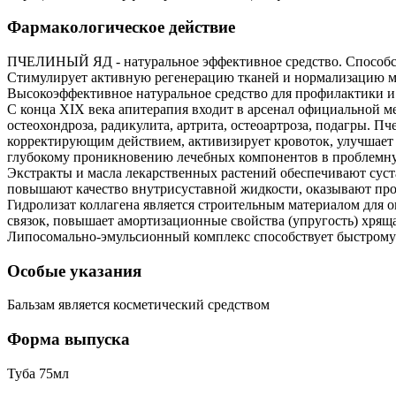
Фармакологическое действие
ПЧЕЛИНЫЙ ЯД - натуральное эффективное средство. Способст
Стимулирует активную регенерацию тканей и нормализацию ме
Высокоэффективное натуральное средство для профилактики и 
С конца XIX века апитерапия входит в арсенал официальной 
остеохондроза, радикулита, артрита, остеоартроза, подагры
корректирующим действием, активизирует кровоток, улучшает 
глубокому проникновению лечебных компонентов в проблемну
Экстракты и масла лекарственных растений обеспечивают сус
повышают качество внутрисуставной жидкости, оказывают про
Гидролизат коллагена является строительным материалом для 
связок, повышает амортизационные свойства (упругость) хрящ
Липосомально-эмульсионный комплекс способствует быстрому 
Особые указания
Бальзам является косметический средством
Форма выпуска
Туба 75мл