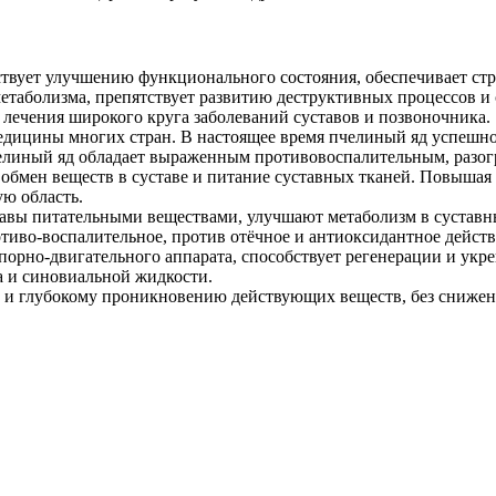
вует улучшению функционального состояния, обеспечивает стр
таболизма, препятствует развитию деструктивных процессов и
лечения широкого круга заболеваний суставов и позвоночника.
медицины многих стран. В настоящее время пчелиный яд успешн
. Пчелиный яд обладает выраженным противовоспалительным, ра
обмен веществ в суставе и питание суставных тканей. Повышая
ю область.
тавы питательными веществами, улучшают метаболизм в суставн
тиво-воспалительное, против отёчное и антиоксидантное дейст
опорно-двигательного аппарата, способствует регенерации и укр
а и синовиальной жидкости.
и глубокому проникновению действующих веществ, без снижени