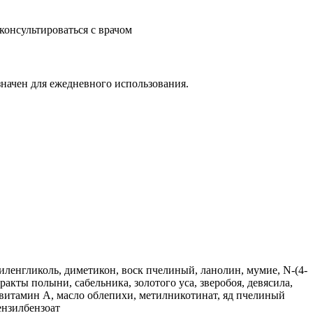
онсультироваться с врачом
значен для ежедневного использования.
пиленгликоль, диметикон, воск пчелиный, ланолин, мумие, N-(4-
акты полыни, сабельника, золотого уса, зверобоя, девясила,
 витамин А, масло облепихи, метилникотинат, яд пчелиный
ензилбензоат