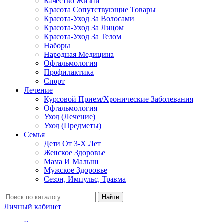
Качество Жизни
Красота Сопутствующие Товары
Красота-Уход За Волосами
Красота-Уход За Лицом
Красота-Уход За Телом
Наборы
Народная Медицина
Офтальмология
Профилактика
Спорт
Лечение
Курсовой Прием/Хронические Заболевания
Офтальмология
Уход (Лечение)
Уход (Предметы)
Семья
Дети От 3-Х Лет
Женское Здоровье
Мама И Малыш
Мужское Здоровье
Сезон, Импульс, Травма
Найти
Личный кабинет