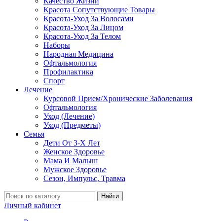
Качество Жизни
Красота Сопутствующие Товары
Красота-Уход За Волосами
Красота-Уход За Лицом
Красота-Уход За Телом
Наборы
Народная Медицина
Офтальмология
Профилактика
Спорт
Лечение
Курсовой Прием/Хронические Заболевания
Офтальмология
Уход (Лечение)
Уход (Предметы)
Семья
Дети От 3-Х Лет
Женское Здоровье
Мама И Малыш
Мужское Здоровье
Сезон, Импульс, Травма
Найти
Личный кабинет