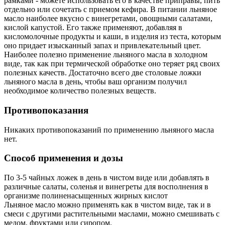
рамками - можете использовать его в качестве приправы, пить
отдельно или сочетать с приемом кефира. В питании льняное
масло наиболее вкусно с винегретами, овощными салатами,
кислой капустой. Его также применяют, добавляя в
кисломолочные продукты и каши, в изделия из теста, которым
оно придает изысканный запах и привлекательный цвет.
Наиболее полезно применение льняного масла в холодном
виде, так как при термической обработке оно теряет ряд своих
полезных качеств. Достаточно всего две столовые ложки
льняного масла в день, чтобы ваш организм получил
необходимое количество полезных веществ.
Противопоказания
Никаких противопоказаний по применению льняного масла
нет.
Способ применения и дозы
По 3-5 чайных ложек в день в чистом виде или добавлять в
различные салаты, соленья и винегреты для восполнения в
организме полиненасыщенных жирных кислот
Льняное масло можно применять как в чистом виде, так и в
смеси с другими растительными маслами, можно смешивать с
медом, фруктами или сиропом.