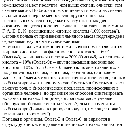
изменяется и цвет продукта: чем выше степень очистки, тем
светлее масло. По биологической ценности масло из семени
льна занимает первое место среди других пищевых
растительных масел и содержит массу полезных для
организма веществ (полиненасыщенные кислоты, витамины
F, A, E, B, K, насыщенные жирные кислоты (10% состава)).
Сегодня польза от применения льняного масла подтверждена
серьезными научными исследованиями.
Наиболее важными компонентами льняного масла являются
жирные кислоты: – альфа-линоленовая кислота – 60%
(Омега-3); – линолевая кислота – 20% (Омега-6); – олеиновая
кислота – 10% (Омега-9); – другие насыщенные жирные
кислоты – 10%. Если Омега-6 имеется, помимо льняного, в
подсолнечном, соевом, рапсовом, горчичном, оливковом
маслах, то Омега-3 имеется в достаточном количестве, лишь в
рыбьем жире и – в льняном масле. Омега-3 и Омега-6 играют
важную роль в биологических процессах, происходящих в
организме человека, но организм не способен синтезировать
их самостоятельно. Например, в льняном масле ученые
обнаружили больше кислоты Омега-3, чем в знаменитом
рыбьем жире (Больше в природе продукта, имеющего такой
потенциал, просто нет!).
Попадая в организм, Омега-3 и Омега-6, внедряются в
структуру клетки, и в дальнейшем положительно влияют на