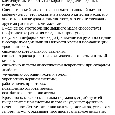
клеточную активность, на скорость передачи нервных
импульсов.
Специфический запах льняного масла знакомый нам по
рыбьему жиру- это показатель высокого качества масла, его
чистоты, а также доказательство того, что его не смешали с
другими растительными маслами.
Ежедневное употребление льняного масла способствует:
профилактике развития сердечных приступов;
инсульта и инфаркта миокарда (снижение нагрузки на сердце
и сосуды из-за уменьшения вязкости крови и нормализации
уровня жиров);
снижению артериального давления;
снижению риска развития рака молочной железы и прямой
кишки;
снижению частоты диабетической невропатии при сахарном
диабете;
улучшению состояния кожи и волос;
укреплению нервной системы;
работе почек при отеках;
повышению остроты зрения;
ослаблению и лечению астмы.
Кроме того, масло семени льна нормализует работу всей
пищеварительной системы человека: улучшает функцию
печени, способствует лечению колитов, гастритов, устраняет
запоры, изжогу, оказывает противопаразитарное действие.