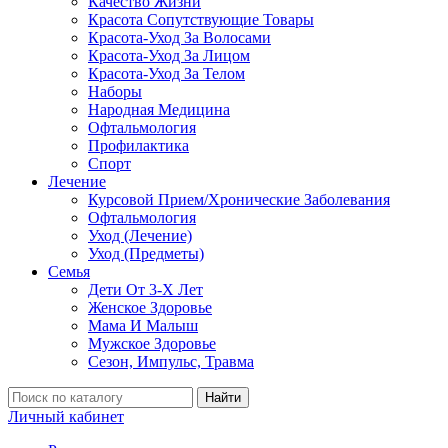
Качество Жизни
Красота Сопутствующие Товары
Красота-Уход За Волосами
Красота-Уход За Лицом
Красота-Уход За Телом
Наборы
Народная Медицина
Офтальмология
Профилактика
Спорт
Лечение
Курсовой Прием/Хронические Заболевания
Офтальмология
Уход (Лечение)
Уход (Предметы)
Семья
Дети От 3-Х Лет
Женское Здоровье
Мама И Малыш
Мужское Здоровье
Сезон, Импульс, Травма
Найти
Личный кабинет