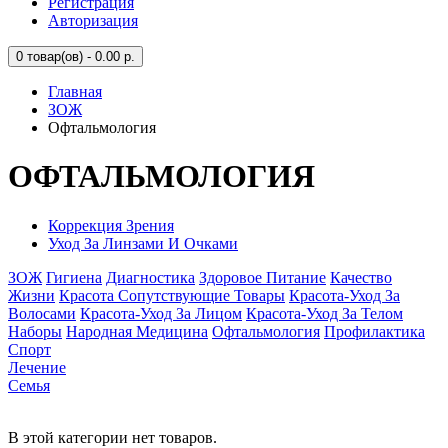
Регистрация
Авторизация
0
товар(ов) - 0.00 р.
Главная
ЗОЖ
Офтальмология
ОФТАЛЬМОЛОГИЯ
Коррекция Зрения
Уход За Линзами И Очками
ЗОЖ
Гигиена
Диагностика
Здоровое Питание
Качество
Жизни
Красота Сопутствующие Товары
Красота-Уход За
Волосами
Красота-Уход За Лицом
Красота-Уход За Телом
Наборы
Народная Медицина
Офтальмология
Профилактика
Спорт
Лечение
Семья
В этой категории нет товаров.