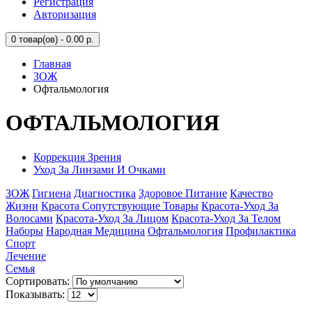
Регистрация
Авторизация
0
товар(ов) - 0.00 р.
Главная
ЗОЖ
Офтальмология
ОФТАЛЬМОЛОГИЯ
Коррекция Зрения
Уход За Линзами И Очками
ЗОЖ
Гигиена
Диагностика
Здоровое Питание
Качество
Жизни
Красота Сопутствующие Товары
Красота-Уход За
Волосами
Красота-Уход За Лицом
Красота-Уход За Телом
Наборы
Народная Медицина
Офтальмология
Профилактика
Спорт
Лечение
Семья
Сортировать:
Показывать: