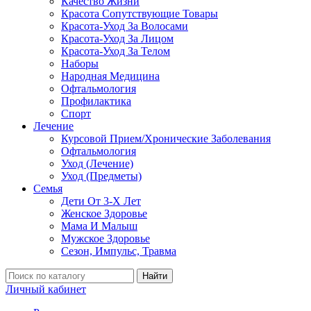
Качество Жизни
Красота Сопутствующие Товары
Красота-Уход За Волосами
Красота-Уход За Лицом
Красота-Уход За Телом
Наборы
Народная Медицина
Офтальмология
Профилактика
Спорт
Лечение
Курсовой Прием/Хронические Заболевания
Офтальмология
Уход (Лечение)
Уход (Предметы)
Семья
Дети От 3-Х Лет
Женское Здоровье
Мама И Малыш
Мужское Здоровье
Сезон, Импульс, Травма
Найти
Личный кабинет