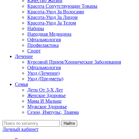
Качество Жизни
Красота Сопутствующие Товары
Красота-Уход За Волосами
Красота-Уход За Лицом
Красота-Уход За Телом
Наборы
Народная Медицина
Офтальмология
Профилактика
Спорт
Лечение
Курсовой Прием/Хронические Заболевания
Офтальмология
Уход (Лечение)
Уход (Предметы)
Семья
Дети От 3-Х Лет
Женское Здоровье
Мама И Малыш
Мужское Здоровье
Сезон, Импульс, Травма
Найти
Личный кабинет