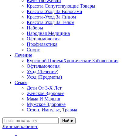
Качество Жизни
Красота Сопутствующие Товары
Красота-Уход За Волосами
Красота-Уход За Лицом
Красота-Уход За Телом
Наборы
Народная Медицина
Офтальмология
Профилактика
Спорт
Лечение
Курсовой Прием/Хронические Заболевания
Офтальмология
Уход (Лечение)
Уход (Предметы)
Семья
Дети От 3-Х Лет
Женское Здоровье
Мама И Малыш
Мужское Здоровье
Сезон, Импульс, Травма
Найти
Личный кабинет