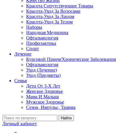
Качество Жизни
Красота Сопутствующие Товары
Красота-Уход За Волосами
Красота-Уход За Лицом
Красота-Уход За Телом
Наборы
Народная Медицина
Офтальмология
Профилактика
Спорт
Лечение
Курсовой Прием/Хронические Заболевания
Офтальмология
Уход (Лечение)
Уход (Предметы)
Семья
Дети От 3-Х Лет
Женское Здоровье
Мама И Малыш
Мужское Здоровье
Сезон, Импульс, Травма
Найти
Личный кабинет