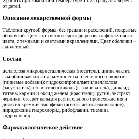
Хранить при комнатной температуре 15-25 градусов. Беречь
от детей.
Описание лекарственной формы
Таблетки круглой формы, без трещин и расслоений, покрытые
оболочкой. Цвет - от светло-серого до розовато-фиолетового
цвета, с темными и светлыми вкраплениями. Цвет оболочки –
фиолетовый.
Состав
целлюлоза микрокристаллическая (носитель), цинка лактат,
аскорбиновая кислота; компоненты пленочного покрытия
(пищевые добавки): гидроксипропилметилцеллюлоза
(загуститель), полиэтиленгликоль (глазирователь), диоксид
титана, кармин и оксид железа (красители); рутин, экстракт
черники, стеарат кальция растительного происхождения и
диоксид кремния аморфный (агенты антислеживающие),
пиридоксина гидрохлорид, рибофлавин, тиамина
гидрохлорид.
Фармакологическое действие