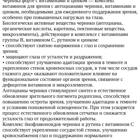
Черника форте с витаминами и цинком — комплекс
витаминов для зрения с антоцианами черники, витаминами и
цинком, необходимыми для ежедневного поддержания зрения,
особенно при повышенных нагрузках на глаза.
Биологически активные вещества черники (антоцианы,
органические кислоты, каротины, пектиновые вещества,
микроэлементы), действующие в комплексе с витаминами
группы В, витамином С, рутином и цинком:
• способствуют снятию напряжения с глаз и сохранению
зрения;
• защищают глаза от усталости и раздражения;
• способствуют улучшению адаптации зрения в темноте и
укреплению стенок кровеносных сосудов, в том числе сосудов
глазного дна;• оказывают положительное влияние на
функциональное состояние органов зрения, связанное с
дефицитом витаминов и микроэлементов.
Антоцианы черники стимулируют синтез и естественное
обновление зрительного пигмента родопсина, способствуя
повышению остроты зрения, улучшению адаптации к темноте
и условиям пониженной освещенности. При этом ускоряется
процесс естественного обновления сетчатки и снижается
усталость глаз от продолжительной работы.
Комплекс биофлавоноидов черники и рутина с витамином C
способствует укреплению сосудистой стенки, улучшению
кровоснабжения глаз и поддержанию нормального