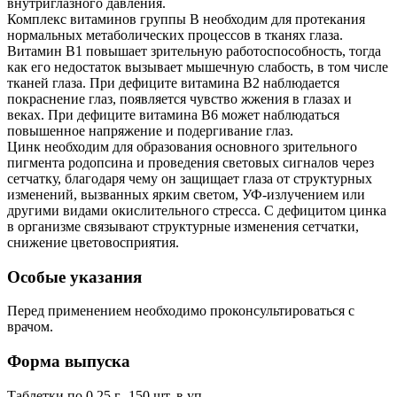
внутриглазного давления.
Комплекс витаминов группы B необходим для протекания
нормальных метаболических процессов в тканях глаза.
Витамин B1 повышает зрительную работоспособность, тогда
как его недостаток вызывает мышечную слабость, в том числе
тканей глаза. При дефиците витамина B2 наблюдается
покраснение глаз, появляется чувство жжения в глазах и
веках. При дефиците витамина B6 может наблюдаться
повышенное напряжение и подергивание глаз.
Цинк необходим для образования основного зрительного
пигмента родопсина и проведения световых сигналов через
сетчатку, благодаря чему он защищает глаза от структурных
изменений, вызванных ярким светом, УФ-излучением или
другими видами окислительного стресса. С дефицитом цинка
в организме связывают структурные изменения сетчатки,
снижение цветовосприятия.
Особые указания
Перед применением необходимо проконсультироваться с
врачом.
Форма выпуска
Таблетки по 0,25 г -150 шт. в уп.