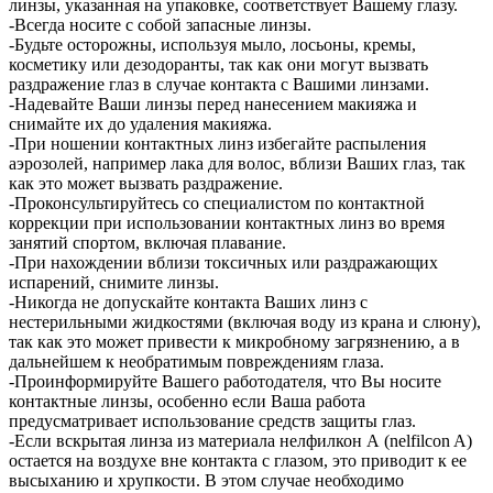
линзы, указанная на упаковке, соответствует Вашему глазу.
-Всегда носите с собой запасные линзы.
-Будьте осторожны, используя мыло, лосьоны, кремы,
косметику или дезодоранты, так как они могут вызвать
раздражение глаз в случае контакта с Вашими линзами.
-Надевайте Ваши линзы перед нанесением макияжа и
снимайте их до удаления макияжа.
-При ношении контактных линз избегайте распыления
аэрозолей, например лака для волос, вблизи Ваших глаз, так
как это может вызвать раздражение.
-Проконсультируйтесь со специалистом по контактной
коррекции при использовании контактных линз во время
занятий спортом, включая плавание.
-При нахождении вблизи токсичных или раздражающих
испарений, снимите линзы.
-Никогда не допускайте контакта Ваших линз с
нестерильными жидкостями (включая воду из крана и слюну),
так как это может привести к микробному загрязнению, а в
дальнейшем к необратимым повреждениям глаза.
-Проинформируйте Вашего работодателя, что Вы носите
контактные линзы, особенно если Ваша работа
предусматривает использование средств защиты глаз.
-Если вскрытая линза из материала нелфилкон А (nelfilcon A)
остается на воздухе вне контакта с глазом, это приводит к ее
высыханию и хрупкости. В этом случае необходимо