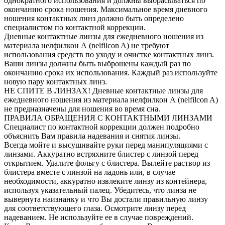
однократного использования и должны выбрасываться по
окончанию срока ношения. Максимальное время дневного
ношения контактных линз должно быть определено
специалистом по контактной коррекции.
Дневные контактные линзы для ежедневного ношения из
материала нелфилкон А (nelfilcon A) не требуют
использования средств по уходу и очистке контактных линз.
Ваши линзы должны быть выброшены каждый раз по
окончанию срока их использования. Каждый раз используйте
новую пару контактных линз.
НЕ СПИТЕ В ЛИНЗАХ! Дневные контактные линзы для
ежедневного ношения из материала нелфилкон А (nelfilcon A)
не предназначены для ношения во время сна.
ПРАВИЛА ОБРАЩЕНИЯ С КОНТАКТНЫМИ ЛИНЗАМИ
Специалист по контактной коррекции должен подробно
объяснить Вам правила надевания и снятия линзы.
Всегда мойте и высушивайте руки перед манипуляциями с
линзами. Аккуратно встряхните блистер с линзой перед
открытием. Удалите фольгу с блистера. Вылейте раствор из
блистера вместе с линзой на ладонь или, в случае
необходимости, аккуратно извлеките линзу из контейнера,
используя указательный палец. Убедитесь, что линза не
вывернута наизнанку и что Вы достали правильную линзу
для соответствующего глаза. Осмотрите линзу перед
надеванием. Не используйте ее в случае повреждений.