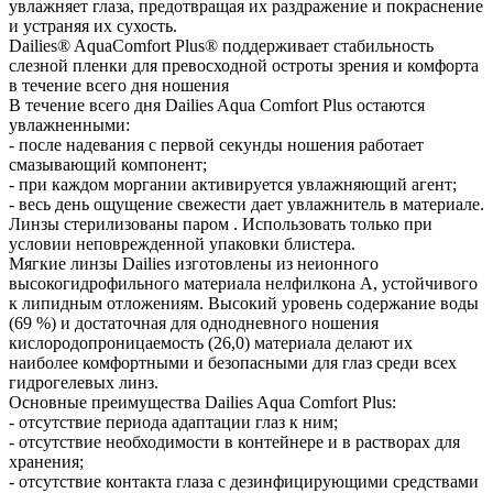
увлажняет глаза, предотвращая их раздражение и покраснение
и устраняя их сухость.
Dailies® AquaComfort Plus® поддерживает стабильность
слезной пленки для превосходной остроты зрения и комфорта
в течение всего дня ношения
В течение всего дня Dailies Aqua Comfort Plus остаются
увлажненными:
- после надевания с первой секунды ношения работает
смазывающий компонент;
- при каждом моргании активируется увлажняющий агент;
- весь день ощущение свежести дает увлажнитель в материале.
Линзы стерилизованы паром . Использовать только при
условии неповрежденной упаковки блистера.
Мягкие линзы Dailies изготовлены из неионного
высокогидрофильного материала нелфилкона A, устойчивого
к липидным отложениям. Высокий уровень содержание воды
(69 %) и достаточная для однодневного ношения
кислородопроницаемость (26,0) материала делают их
наиболее комфортными и безопасными для глаз среди всех
гидрогелевых линз.
Основные преимущества Dailies Aqua Comfort Plus:
- отсутствие периода адаптации глаз к ним;
- отсутствие необходимости в контейнере и в растворах для
хранения;
- отсутствие контакта глаза с дезинфицирующими средствами