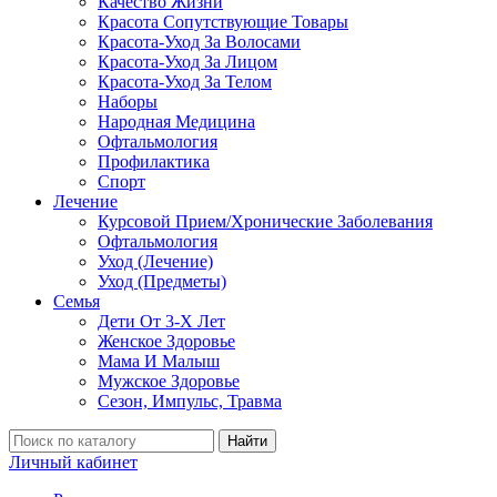
Качество Жизни
Красота Сопутствующие Товары
Красота-Уход За Волосами
Красота-Уход За Лицом
Красота-Уход За Телом
Наборы
Народная Медицина
Офтальмология
Профилактика
Спорт
Лечение
Курсовой Прием/Хронические Заболевания
Офтальмология
Уход (Лечение)
Уход (Предметы)
Семья
Дети От 3-Х Лет
Женское Здоровье
Мама И Малыш
Мужское Здоровье
Сезон, Импульс, Травма
Найти
Личный кабинет