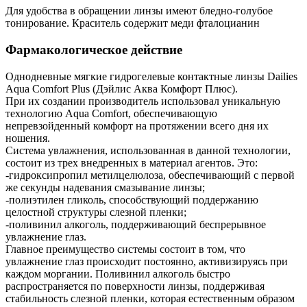
Для удобства в обращении линзы имеют бледно-голубое
тонирование. Краситель содержит меди фталоцианин
Фармакологическое действие
Однодневные мягкие гидрогелевые контактные линзы Dailies
Aqua Comfort Plus (Дэйлис Аква Комфорт Плюс).
При их создании производитель использовал уникальную
технологию Aqua Comfort, обеспечивающую
непревзойденный комфорт на протяжении всего дня их
ношения.
Система увлажнения, использованная в данной технологии,
состоит из трех внедренных в материал агентов. Это:
-гидроксипропил метилцелюлоза, обеспечивающий с первой
же секунды надевания смазывание линзы;
-полиэтилен гликоль, способствующий поддержанию
целостной структуры слезной пленки;
-поливинил алкоголь, поддерживающий беспрерывное
увлажнение глаз.
Главное преимущество системы состоит в том, что
увлажнение глаз происходит постоянно, активизируясь при
каждом моргании. Поливинил алкоголь быстро
распространяется по поверхности линзы, поддерживая
стабильность слезной пленки, которая естественным образом