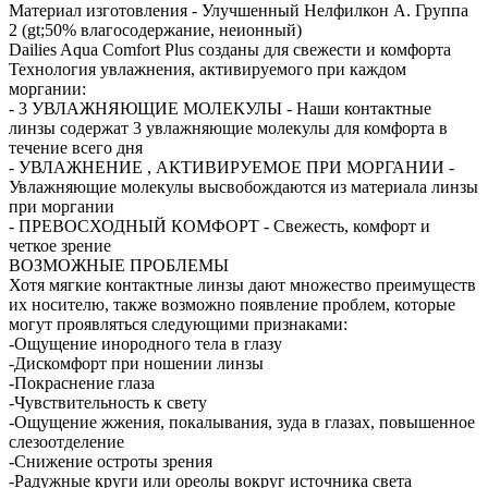
Материал изготовления - Улучшенный Нелфилкон А. Группа
2 (gt;50% влагосодержание, неионный)
Dailies Aqua Comfort Plus созданы для свежести и комфорта
Технология увлажнения, активируемого при каждом
моргании:
- 3 УВЛАЖНЯЮЩИЕ МОЛЕКУЛЫ - Наши контактные
линзы содержат 3 увлажняющие молекулы для комфорта в
течение всего дня
- УВЛАЖНЕНИЕ , АКТИВИРУЕМОЕ ПРИ МОРГАНИИ -
Увлажняющие молекулы высвобождаются из материала линзы
при моргании
- ПРЕВОСХОДНЫЙ КОМФОРТ - Свежесть, комфорт и
четкое зрение
ВОЗМОЖНЫЕ ПРОБЛЕМЫ
Хотя мягкие контактные линзы дают множество преимуществ
их носителю, также возможно появление проблем, которые
могут проявляться следующими признаками:
-Ощущение инородного тела в глазу
-Дискомфорт при ношении линзы
-Покраснение глаза
-Чувствительность к свету
-Ощущение жжения, покалывания, зуда в глазах, повышенное
слезоотделение
-Снижение остроты зрения
-Радужные круги или ореолы вокруг источника света