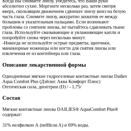
Когда Вы снимаете линзу, убедитесь, что Ваши руки
абсолютно сухие. Моргните несколько раз, затем смотря
вверх, скользящим движением сдвиньте линзу вниз на белую
часть глаза. Снимите линзу, аккуратно захватив ее между
большим и указательным пальцами. Если возникают
проблемы со снятием линзы, не пытайтесь сдавливать ткани
глаза. Используйте смазывающие и увлажняющие капли и
попробуйте снова через несколько минут.
-Никогда не используйте острые предметы, щипчики,
маникюрные ножницы или ногти для снятия линзы или
извлечения ее из контейнера или глаза.
Описание лекарственной формы
Однодневные мягкие гидрогелевые контактные линзы Dailies
Aqua Comfort Plus (Дэйлис Аква Комфорт Плюс)
Оптическая сила, диоптрии (D) / - 1,75/
Состав
Мягкие контактные линзы DAILIES® AquaComfort Plus®
содержат:
31% нелфилкон А (nelfilcon A) и 69% воды.