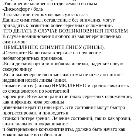
-Увеличение количества отделяемого из глаза
-Дискомфорт / боль
-Сильная или непроходящая сухость глаз
Данные симптомы, оставленные без внимания, могут
приводить к развитию более серьезных осложнений.
ЧТО ДЕЛАТЬ В СЛУЧАЕ ВОЗНИКНОВЕНИЯ ПРОБЛЕМ
В случае возникновения любого из вышеперечисленных
симптомов:
-НЕМЕДЛЕННО СНИМИТЕ ЛИНЗУ (ЛИНЗЫ).
-Осмотрите Ваши глаза в зеркале на появление
неблагоприятных признаков.
-Если дискомфорт или проблема исчезли, наденьте новую
свежую линзу.
-Если вышеперечисленные симптомы не исчезают после
надевания новой линзы (линз),
снимите линзу (линзы) НЕМЕДЛЕННО и срочно свяжитесь
со специалистом по контактной
коррекции. Возможно развитие таких серьезных осложнений,
как инфекция, язва роговицы
(язвенный кератит) или ирит. Эти состояния могут быстро
прогрессировать и приводить к
стойкой потере зрения. Лечение состояний, таких как эрозии,
эпителиальное прокрашивание
и бактериальные конъюнктивиты, должно быть начато как
можно раньше во избежание