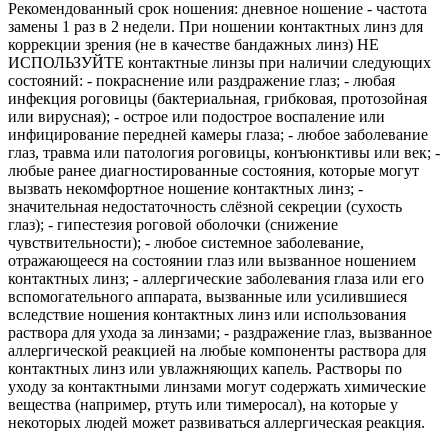
Рекомендованный срок ношения: дневное ношение - частота
замены 1 раз в 2 недели. При ношении контактных линз для
коррекции зрения (не в качестве бандажных линз) НЕ
ИСПОЛЬЗУЙТЕ контактные линзы при наличии следующих
состояний: - покраснение или раздражение глаз; - любая
инфекция роговицы (бактериальная, грибковая, протозойная
или вирусная); - острое или подострое воспаление или
инфицирование передней камеры глаза; - любое заболевание
глаз, травма или патология роговицы, конъюнктивы или век; -
любые ранее диагностированные состояния, которые могут
вызвать некомфортное ношение контактных линз; -
значительная недостаточность слёзной секреции (сухость
глаз); - гипестезия роговой оболочки (снижение
чувствительности); - любое системное заболевание,
отражающееся на состоянии глаз или вызванное ношением
контактных линз; - аллергические заболевания глаза или его
вспомогательного аппарата, вызванные или усилившиеся
вследствие ношения контактных линз или использования
раствора для ухода за линзами; - раздражение глаз, вызванное
аллергической реакцией на любые компоненты раствора для
контактных линз или увлажняющих капель. Растворы по
уходу за контактными линзами могут содержать химические
вещества (например, ртуть или тимеросал), на которые у
некоторых людей может развиваться аллергическая реакция.