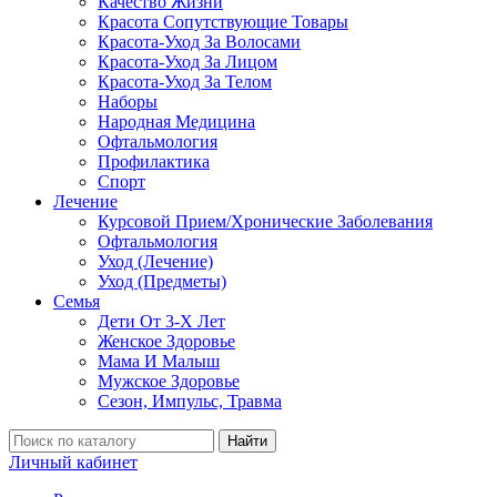
Качество Жизни
Красота Сопутствующие Товары
Красота-Уход За Волосами
Красота-Уход За Лицом
Красота-Уход За Телом
Наборы
Народная Медицина
Офтальмология
Профилактика
Спорт
Лечение
Курсовой Прием/Хронические Заболевания
Офтальмология
Уход (Лечение)
Уход (Предметы)
Семья
Дети От 3-Х Лет
Женское Здоровье
Мама И Малыш
Мужское Здоровье
Сезон, Импульс, Травма
Найти
Личный кабинет