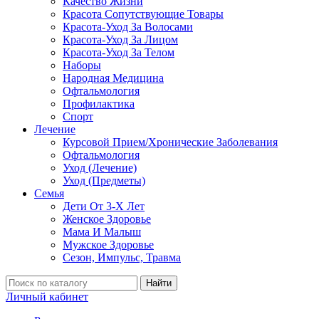
Качество Жизни
Красота Сопутствующие Товары
Красота-Уход За Волосами
Красота-Уход За Лицом
Красота-Уход За Телом
Наборы
Народная Медицина
Офтальмология
Профилактика
Спорт
Лечение
Курсовой Прием/Хронические Заболевания
Офтальмология
Уход (Лечение)
Уход (Предметы)
Семья
Дети От 3-Х Лет
Женское Здоровье
Мама И Малыш
Мужское Здоровье
Сезон, Импульс, Травма
Найти
Личный кабинет