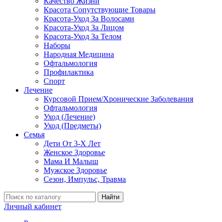
Качество Жизни
Красота Сопутствующие Товары
Красота-Уход За Волосами
Красота-Уход За Лицом
Красота-Уход За Телом
Наборы
Народная Медицина
Офтальмология
Профилактика
Спорт
Лечение
Курсовой Прием/Хронические Заболевания
Офтальмология
Уход (Лечение)
Уход (Предметы)
Семья
Дети От 3-Х Лет
Женское Здоровье
Мама И Малыш
Мужское Здоровье
Сезон, Импульс, Травма
Найти
Личный кабинет