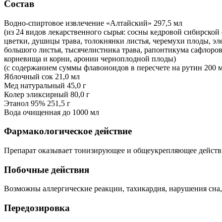
Состав
Водно-спиртовое извлечение «Алтайский» 297,5 мл
(из 24 видов лекарственного сырья: сосны кедровой сибирской
цветки, душицы трава, толокнянки листья, черемухи плоды, э
большого листья, тысячелистника трава, рапонтикума сафлоро
корневища и корни, аронии черноплодной плоды)
(с содержанием суммы флавоноидов в пересчете на рутин 200 м
Яблочный сок 21,0 мл
Мед натуральный 45,0 г
Колер эликсирный 80,0 г
Этанол 95% 251,5 г
Вода очищенная до 1000 мл
Фармакологическое действие
Препарат оказывает тонизирующее и общеукрепляющее действ
Побочные действия
Возможны аллергические реакции, тахикардия, нарушения сна,
Передозировка