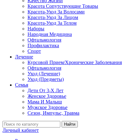
Качество Жизни
Красота Сопутствующие Товары
Красота-Уход За Волосами
Красота-Уход За Лицом
Красота-Уход За Телом
Наборы
Народная Медицина
Офтальмология
Профилактика
Спорт
Лечение
Курсовой Прием/Хронические Заболевания
Офтальмология
Уход (Лечение)
Уход (Предметы)
Семья
Дети От 3-Х Лет
Женское Здоровье
Мама И Малыш
Мужское Здоровье
Сезон, Импульс, Травма
Найти
Личный кабинет