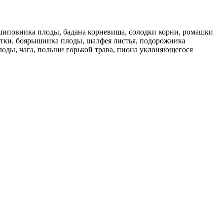
 шиповника плоды, бадана корневища, солодки корни, ромашки
ветки, боярышника плоды, шалфея листья, подорожника
лоды, чага, полыни горькой трава, пиона уклоняющегося