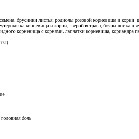
 семена, брусники листья, родиолы розовой корневища и корни,
леутерококка корневища и корни, зверобоя трава, боярышника ц
видного корневища с корнями, лапчатки корневища, кориандра п
г/л)
ие
 головная боль